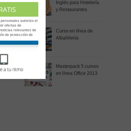
n
Inglés para Hotelería
ecursos
y Restaurantes
 personales autorizo el
ir ofertas de
noticias relevantes de
Curso en línea de
ión de protección de
Albañilería
Masterpack 5 cursos
en línea Office 2013