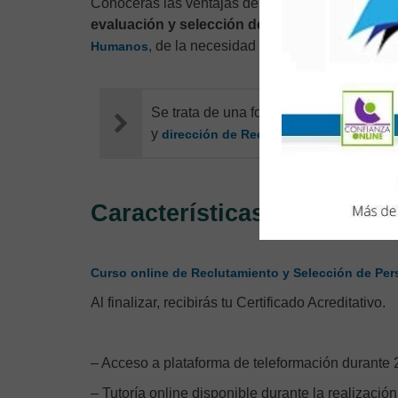
Conocerás las ventajas de aplicar el
Big Data
a 
evaluación y selección de
personal. A fin de t
, de la necesidad de adaptarse y ser fle
Humanos
Se trata de una formación de gran util
y
dirección de Recursos Humanos.
Características
Curso online de Reclutamiento y Selección de Per
Al finalizar, recibirás tu Certificado Acreditativo.
– Acceso a plataforma de teleformación durante 2
– Tutoría online disponible durante la realización