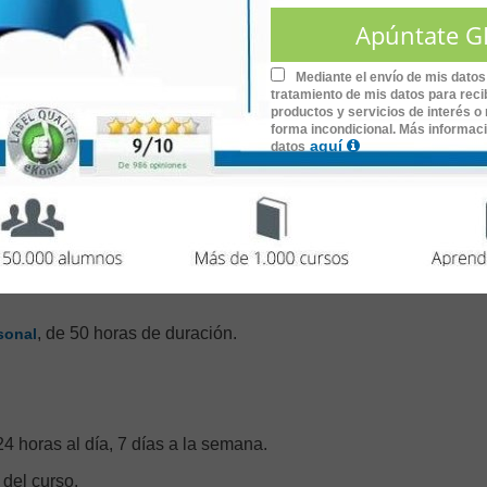
los Recursos Humanos y cuáles son las
tendencias y retos e
omar conciencia, como profesionales de la
planificación de los R
xibles a los cambios en el mercado laboral y la sociedad.
Mediante el envío de mis datos
tratamiento de mis datos para recib
productos y servicios de interés o 
forma incondicional. Más informac
idad para todos aquellos interesados en ahondar en la gestión
aquí
datos
, de 50 horas de duración.
sonal
4 horas al día, 7 días a la semana.
 del curso.