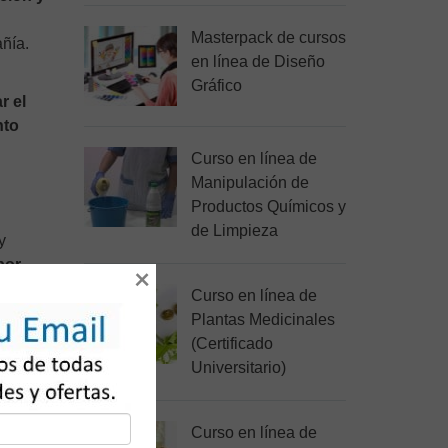
Masterpack de cursos
añía.
en línea de Diseño
Gráfico
r el
nto
Curso en línea de
Manipulación de
Productos Químicos y
de Limpieza
y
por
×
rán
Curso en línea de
o por
Plantas Medicinales
(Certificado
Universitario)
.
Curso en línea de