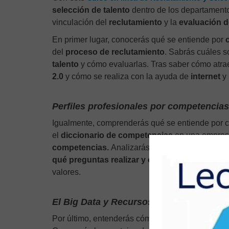
selección de talento
dentro de los departament
vinculación del
reclutamiento
y la
evaluación d
En primer lugar, conocerás qué se entiende por
del
proceso de reclutamiento
. Sabrás cuáles s
talento
y cómo evaluarlas. Tras saber cómo atra
2.0
y cómo se realiza con la ayuda de
internet
y 
Perfiles profesionales por competencias
Igualmente, comprenderás qué se entiende por 
el
diccionario de competencias
en una empresa.
competencias.
Analizarás qué es la
selección 
qué preguntas realizar y cómo enfocar una ent
valores.
El Big Data y Recursos Humanos
Por último, entenderás cómo ha influido la
transf