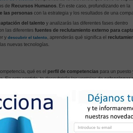
os de
Recursos Humanos
. En este caso, profundizando en la
e las personas
con la estrategia y los resultados de una comp
captación del talento
y analizarás las diferentes fases dentro
on las diferentes
fuentes de reclutamiento externo para capta
er y
, aprenderás qué significa el
reclutamie
descubrir el talento
las nuevas tecnologías.
competencia, qué es el
perfil de competencias
para un puesto 
 En este sentido, te descubrirán las ventajas de
seleccionar 
por valores
y qué aporta a la organización. También, te enseña
revista de trabajo
cuando estamos evaluando y seleccionand
ormación digital
en el reclutamiento y la selección de personal