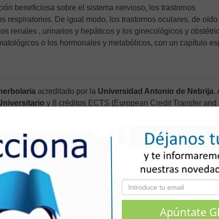
ión beneficiosa sobre el sistema nervioso, los trastornos
nos respiratorios. De igual modo, los trastornos oculares, de oído
nos renales , urinarios y hepáticos y los ginecológicos y obstétri
atológicos o los hormonales y metabólicos, con un capítulo es
herbolaria
acreditado por la
Universidad Antonio de Nebrija
. 
niversitario
y 8 créditos ECTS (European Credit Transfer and
 a 200 horas lectivas.
 de duración.
r la Universidad Antonio de Nebrija.