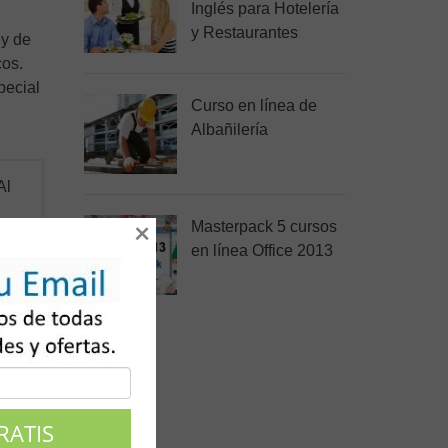
Inglés para Hotelería
y Restaurantes
 y de
cos.
pecial
Curso en línea de
Albañilería
Al
Masterpack 5 cursos
×
en línea Office 2013