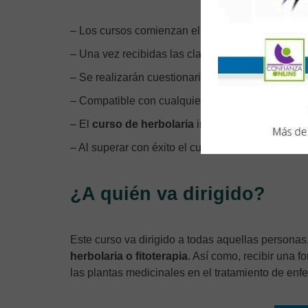
– Los cursos comienzan el día 25 de cada mes. 
– Una vez recibidas las claves de acceso, dispo
– Se realizarán cuestionarios de evaluación (dis
– Compatible con cualquier sistema operativo y d
– El
curso de herbolaria
incluye material en
pd
– Al superar con éxito el curso, recibirás tu
Diplo
¿A quién va dirigido?
Este curso va dirigido a todas aquellas personas
herbolaria o fitoterapia
. Así como, recibir una 
las plantas medicinales en el tratamiento de en