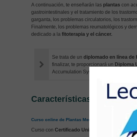
A continuación, te enseñarán las
plantas
con acc
gastrointestinales y el tratamiento de los trastor
garganta, los problemas circulatorios, los trastor
Finalmente, los problemas reumatológicos y derm
dedicado a la
fitoterapia y el cáncer.
Se trata de un
diplomado en línea de 
finalizar, te proporcionará un
Diploma U
Accumulation System) correspondientes
Características
,
de 200 horas
Curso online de Plantas Medicinales
Curso con
Certificado Universitario
expedido po