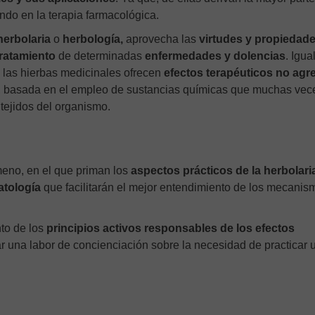
do en la terapia farmacológica.
erbolaria
o
herbología,
aprovecha las
virtudes y propiedad
tratamiento
de determinadas
enfermedades y dolencias
. Igua
las hierbas medicinales ofrecen
efectos terapéuticos no agr
l, basada en el empleo de sustancias químicas que muchas vec
tejidos del organismo.
meno, en el que priman los
aspectos prácticos de la herbolari
atología
que facilitarán el mejor entendimiento de los mecanis
to de los
principios activos responsables de los efectos
ar una labor de concienciación sobre la necesidad de practicar 