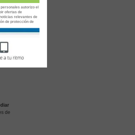
 personales autorizo el
ir ofertas de
noticias relevantes de
ión de protección de
rija.
diar
es de