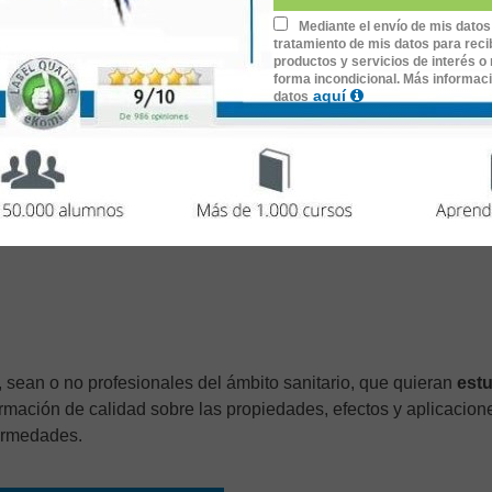
Mediante el envío de mis datos
tratamiento de mis datos para recib
Se asignará la convocatoria más próxima a la fecha de compra.
productos y servicios de interés o 
forma incondicional. Más informac
nes de 2 meses para completar el curso.
aquí
datos
pones de 3 oportunidades para realizar el examen online).
ispositivos móviles.
f
, ejemplos, ejercicios prácticos y cuestionarios.
ma Universitario
expedido por la
Universidad Antonio de Neb
, sean o no profesionales del ámbito sanitario, que quieran
estu
formación de calidad sobre las propiedades, efectos y aplicacion
fermedades.