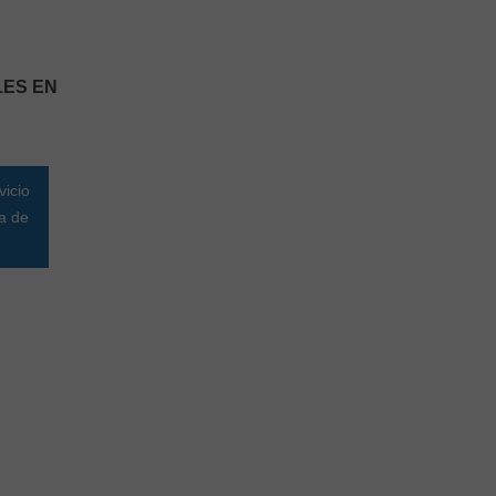
LES EN
vicio
da de