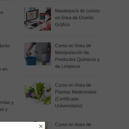
Masterpack de cursos
en
en línea de Diseño
Gráfico
turas
Curso en línea de
Manipulación de
Productos Químicos y
de Limpieza
e en
Curso en línea de
Plantas Medicinales
(Certificado
entas y
Universitario)
as y
Curso en línea de
×