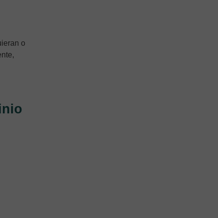
uieran o
nte,
inio