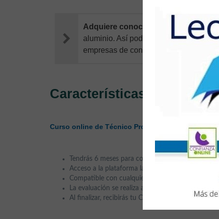
Adquiere conocimientos técnicos y 
aluminio. Así podrás fabricar e instalar
empresas de construcción o como trab
Características
Curso online de Técnico Profesional en Carpinterí
Tendrás 6 meses para completar el curso.
Acceso a la plataforma las 24 horas del día, los 7 
Compatible con cualquier sistema operativo y disp
La evaluación se realiza a través de exámenes tipo
Al finalizar, recibirás tu Certificación Acreditativa