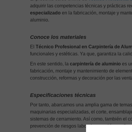
adquirir las competencias técnicas y prácticas 
especializado
en la fabricación, montaje y mant
aluminio.
Conoce los materiales
El
Técnico Profesional en Carpintería de Alum
funcionales y estéticas. Ya que, garantiza la cal
En este sentido, la
carpintería de aluminio
es un
fabricación, montaje y mantenimiento de elemento
construcción, reformas y decoración por las venta
Especificaciones técnicas
Por tanto, abarcamos una amplia gama de temas
maquinarias especializadas, el corte, ensamblaje 
sistemas de cerramiento. Así como, también el c
prevención de riesgos laborales, gestión medioam