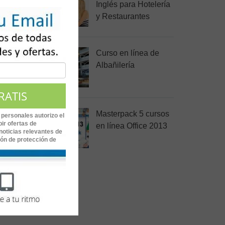
Inglés para Hotelería
y Restaurantes
Curso en línea de
Albañilería
Masterpack 5 cursos
 personales autorizo el
ir ofertas de
en línea Office 2013
noticias relevantes de
ión de protección de