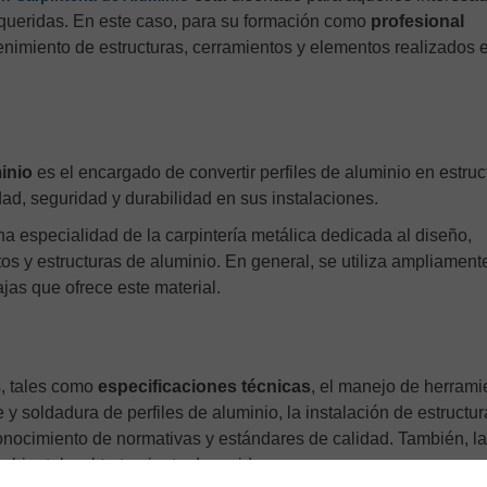
requeridas. En este caso, para su formación como
profesional
enimiento de estructuras, cerramientos y elementos realizados 
inio
es el encargado de convertir perfiles de aluminio en estruc
idad, seguridad y durabilidad en sus instalaciones.
a especialidad de la carpintería metálica dedicada al diseño,
s y estructuras de aluminio. En general, se utiliza ampliament
jas que ofrece este material.
, tales como
especificaciones técnicas
, el manejo de herrami
y soldadura de perfiles de aluminio, la instalación de estructur
onocimiento de normativas y estándares de calidad. También, la
biental y el tratamiento de residuos.