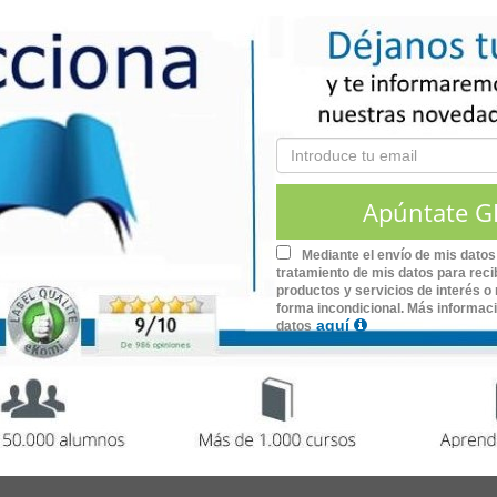
prácticos
para trabajar como especialista en carpintería de
 estructuras y cerramientos de forma profesional en talleres,
ajador autónomo.
Mediante el envío de mis datos
tratamiento de mis datos para recib
, de
200 horas
de duración.
a de Aluminio
productos y servicios de interés o 
forma incondicional. Más informac
aquí
datos
días de la semana.
ositivo móvil.
 test.
 verificable en:
www.lecciona.com/certificados