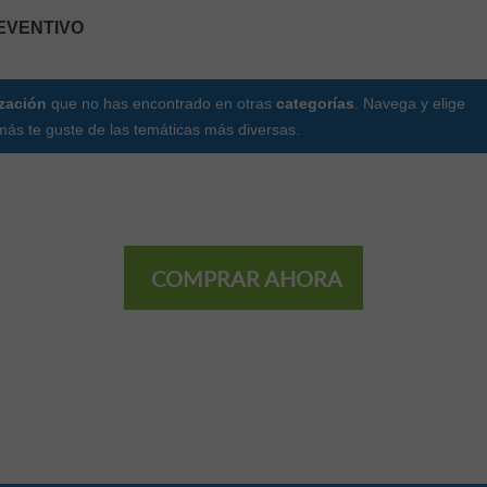
REVENTIVO
ización
que no has encontrado en otras
categorías
. Navega y elige
ás te guste de las temáticas más diversas.
COMPRAR AHORA