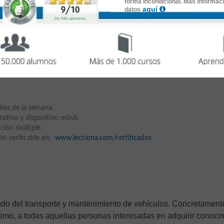
forma incondicional. Más informac
aquí
datos
,
de
90 horas
de duración.
os Diésel
días de la semana.
ativo y dispositivo móvil.
ción múltiple.
ción verificable en:
www.lecciona.com/certificados
undo del transporte y mantenimiento de vehículos. Concretamente
timo, a todas aquellas personas interesadas en adquirir conoci