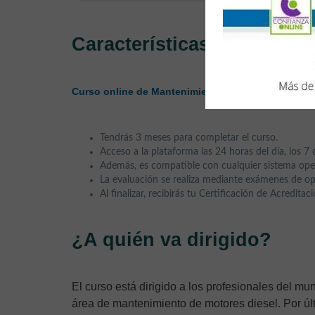
Características
Curso online de Mantenimiento de Motores Térmic
Tendrás 3 meses para completar el curso.
Acceso a la plataforma las 24 horas del día, los 7 
Además, es compatible con cualquier sistema oper
La evaluación se realiza mediante exámenes de op
Al finalizar, recibirás tu Certificación de Acredita
¿A quién va dirigido?
El curso está dirigido a los profesionales del m
área de mantenimiento de motores diesel. Por úl