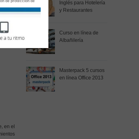
ión de protección de
Inglés para Hotelería
y Restaurantes
Curso en línea de
Albañilería
Masterpack 5 cursos
en línea Office 2013
, en el
mientos