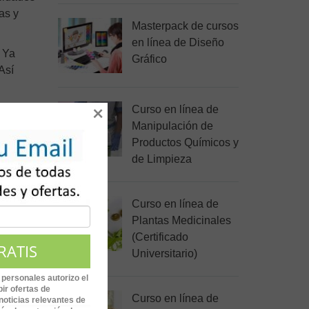
as y
Masterpack de cursos
en línea de Diseño
. Ya
Gráfico
Así
Curso en línea de
×
Manipulación de
Productos Químicos y
de los
de Limpieza
iento y
Curso en línea de
es
Plantas Medicinales
(Certificado
Universitario)
onga
 personales autorizo el
ir ofertas de
Curso en línea de
noticias relevantes de