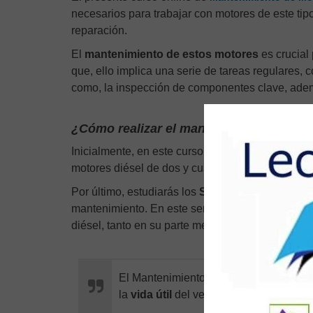
necesarios para trabajar con motores de este tip
reparación.
El
mantenimiento de estos motores
es crucial
que, ello implica una serie de tareas regulares, c
como, la inspección de componentes clave, adem
¿Cómo realizar el mantenimiento de los
Inicialmente, en este curso conocerás los
Fundam
motores diésel de dos y cuatro tiempos. De igual
Por último, estudiarás los
Sistemas de sobreali
mantenimiento. En este sentido, recibirás una f
diésel, tanto en su parte mecánica como en sus s
El Mantenimiento preventivo de
Motore
la
vida útil
del vehículo.