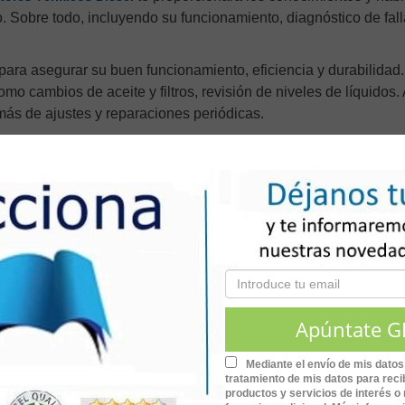
o. Sobre todo, incluyendo su funcionamiento, diagnóstico de fall
 para asegurar su buen funcionamiento, eficiencia y durabilidad
omo cambios de aceite y filtros, revisión de niveles de líquidos. 
ás de ajustes y reparaciones periódicas.
 motores?
entos de motores diésel
y los principios de funcionamiento 
 manera, los ciclos teóricos y los componentes principales.
mentación
, los turbocompresores y compresores, su funcionam
ormación completa para el mantenimiento y reparación de motor
istemas auxiliares.
s Térmicos Diésel
garantiza un funcionamiento óptimo y prol
Mediante el envío de mis datos
tratamiento de mis datos para recib
productos y servicios de interés o 