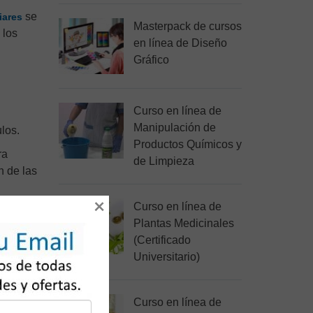
se
iares
Masterpack de cursos
 los
en línea de Diseño
Gráfico
Curso en línea de
Manipulación de
ulos.
Productos Químicos y
ra
de Limpieza
n de las
×
Curso en línea de
Plantas Medicinales
(Certificado
verías.
Universitario)
Curso en línea de