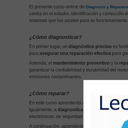
El presente curso online de
Diagnosis y Reparaci
centra en el estudio, identificación y corrección 
sistemas que los asisten para su funcionamiento
¿Cómo diagnosticar?
En primer lugar, un
diagnóstico preciso
es funda
para
asegurar una reparación efectiva
para gar
Además, el
mantenimiento preventivo
y la
rep
garantizar la confiabilidad y durabilidad del mot
emisiones contaminantes.
¿Cómo reparar?
En este curso aprenderás a
analizar los motore
Igualmente, a
diagnosticar posibles averías
rep
electrónicos, de seguridad y confortabilidad.
A continuación, aprenderás a aplicar las
técnica