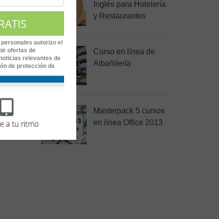
Inglés para Hotelería
s,
y Restaurantes
 personales autorizo el
ir ofertas de
Curso en línea de
noticias relevantes de
Albañilería
ión de protección de
Masterpack 5 cursos
en línea Office 2013