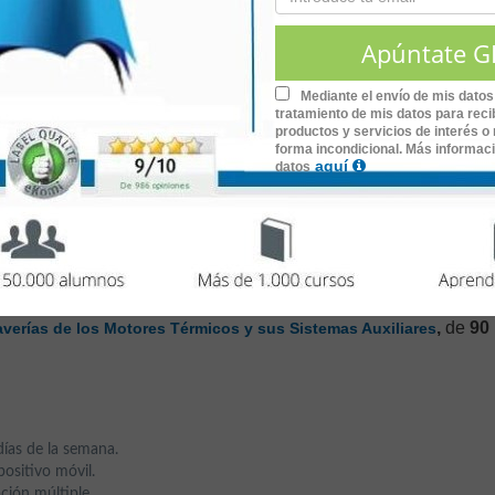
Plan de actuación basado en la diagnosis de averías y problema
ntas y recambios.
Mediante el envío de mis datos
tratamiento de mis datos para recib
ar y reparar averías
de los motores térmicos y sus sistemas
productos y servicios de interés o 
forma incondicional. Más informac
aquí
datos
,
de
90
verías de los Motores Térmicos y sus Sistemas Auxiliares
días de la semana.
ositivo móvil.
ción múltiple.