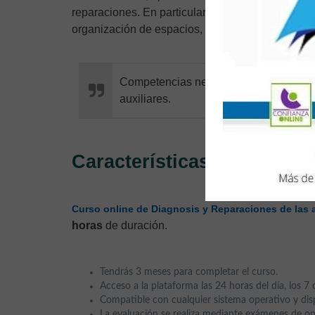
reparaciones. En particular, cumpliendo con el 
organización de espacios, maquinaria, herramie
Competencias necesarias para
detect
auxiliares.
Características
Curso online de Diagnosis y Reparaciones de las a
horas
de duración.
Tendrás 3 meses para completar el curso.
Acceso a la plataforma las 24 horas del día, los 7 
Compatible con cualquier sistema operativo y disp
La evaluación se realiza mediante exámenes de op