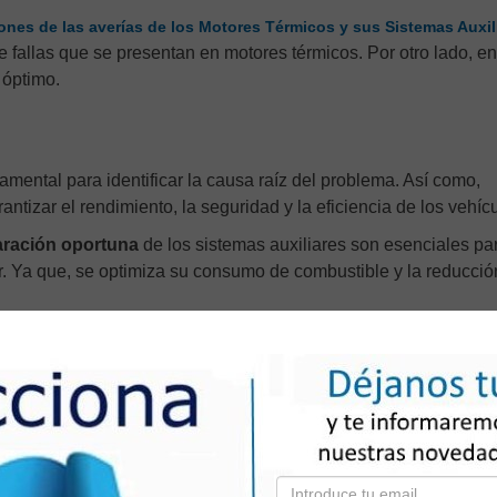
ones de las averías de los Motores Térmicos y sus Sistemas Auxil
de fallas que se presentan en motores térmicos. Por otro lado, en
 óptimo.
mental para identificar la causa raíz del problema. Así como,
antizar el rendimiento, la seguridad y la eficiencia de los vehíc
aración oportuna
de los sistemas auxiliares son esenciales pa
or. Ya que, se optimiza su consumo de combustible y la reducció
s térmicos
, las técnicas de diagnosis, para la localización de a
resentativas en el funcionamiento de los sistemas eléctricos y
s
oportunas para organizar los procesos de intervención en las