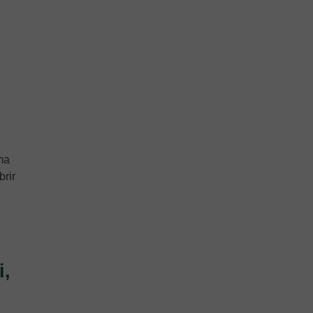
rma
brir
i,