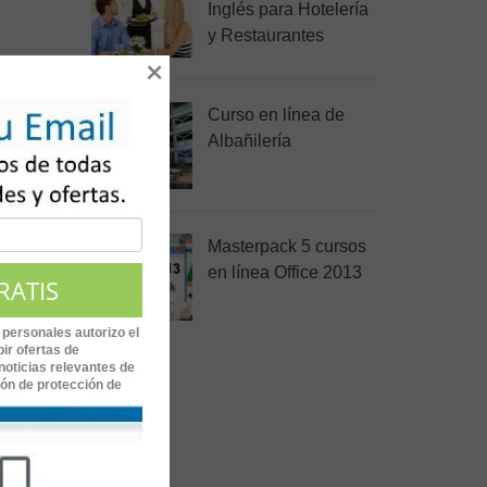
Inglés para Hotelería
y Restaurantes
×
Curso en línea de
Albañilería
Masterpack 5 cursos
en línea Office 2013
 personales autorizo el
ir ofertas de
noticias relevantes de
ión de protección de