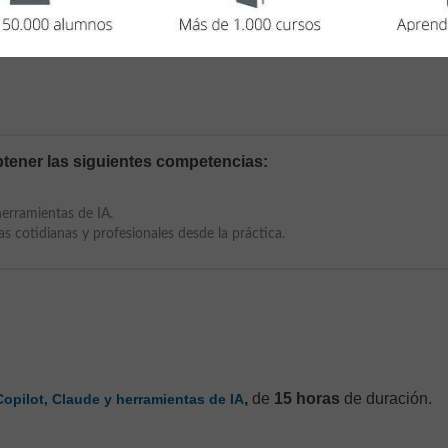
tener las siguientes competencias:
erramientas de IA.
s cotidianas y profesionales desde la práctica.
,
de
15 horas
de duración.
opilot, Claude y herramientas de IA