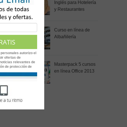
Inglés para Hotelería
on las
y Restaurantes
os y
Curso en línea de
Albañilería
 personales autorizo el
ir ofertas de
noticias relevantes de
Masterpack 5 cursos
ión de protección de
en línea Office 2013