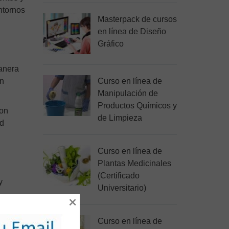
ntornos
Masterpack de cursos
en línea de Diseño
Gráfico
manera
ón
Curso en línea de
Manipulación de
Productos Químicos y
con
de Limpieza
ad
Curso en línea de
Plantas Medicinales
(Certificado
y
Universitario)
×
n la
Curso en línea de