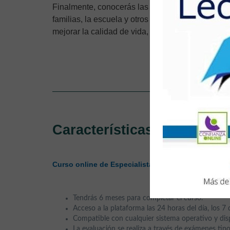
Finalmente, conocerás las diferentes
terapias y 
familias, la escuela y otros profesionales para
pr
mejorar la calidad de vida, fomentando habilida
Especia
Características
Curso online de Especialista en Trastorno del Espec
Tendrás 6 meses para completar el curso.
Acceso a la plataforma las 24 horas del día, los 7 
Compatible con cualquier sistema operativo y disp
La evaluación se realiza a través de exámenes tipo