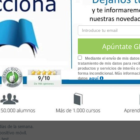
estrategias
educativas, y se enseña a colaborar eficazmente c
omover la inclusión
. Igualmente, el apoyo en diferentes entorn
des sociales y de comunicación.
lista en Neuropsicología Infantil
Mediante el envío de mis datos
tratamiento de mis datos para recib
productos y servicios de interés o 
forma incondicional. Más informac
aquí
datos
,
de
180 horas
de duración.
tro Autista Infantil
días de la semana.
ositivo móvil.
 test.