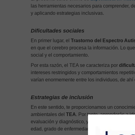
las herramientas necesarios para comprender, de
y aplicando estrategias inclusivas.
Dificultades sociales
En primer lugar, el
Trastorno del Espectro Auti
en que el cerebro procesa la información. Lo que
social y el comportamiento.
Por esta razón, el TEA se caracteriza por
dificu
intereses restringidos y comportamientos repetit
varían enormemente entre los individuos, de ahí 
Estrategias de inclusión
En este sentido, te proporcionamos un conocimie
ambientales del
TEA
. Por tanto, aprenderás a id
evaluación y diagnóstico, y diseñar e implement
edad, grado de enfermedad y sus necesidades.