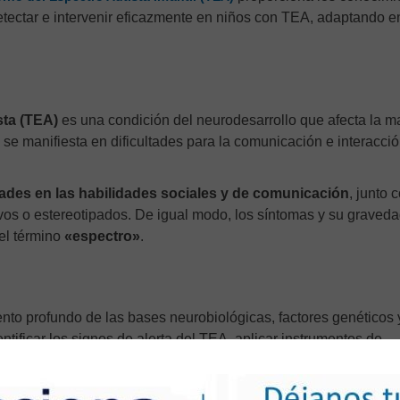
tectar e intervenir eficazmente en niños con TEA, adaptando e
sta (TEA)
es una condición del neurodesarrollo que afecta la 
 se manifiesta en dificultades para la comunicación e interacci
ltades en las habilidades sociales y de comunicación
, junto 
ivos o estereotipados. De igual modo, los síntomas y su graved
el término
«espectro»
.
nto profundo de las bases neurobiológicas, factores genéticos 
entificar los signos de alerta del TEA, aplicar instrumentos de
ar
programas de intervención
específicos para cada niño segú