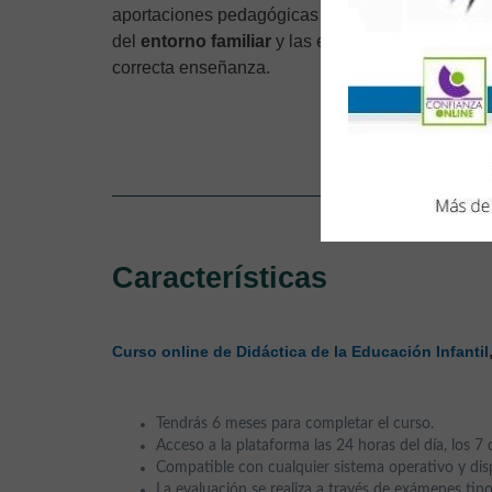
aportaciones pedagógicas en la etapa de la Educa
del
entorno
familiar
y las experiencias temprana
correcta enseñanza.
uego Infant
Características
Curso online de Didáctica de la Educación Infantil
Tendrás 6 meses para completar el curso.
Acceso a la plataforma las 24 horas del día, los 7 
Compatible con cualquier sistema operativo y disp
La evaluación se realiza a través de exámenes tipo