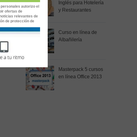
Inglés para Hotelería
 personales autorizo el
y Restaurantes
no una
ir ofertas de
noticias relevantes de
ión de protección de
Curso en línea de
Albañilería
Masterpack 5 cursos
en línea Office 2013