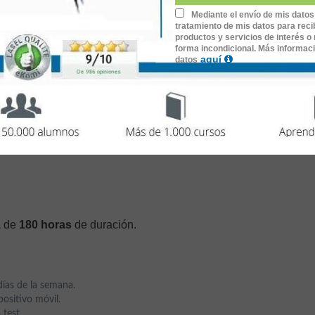
ción Infantil de 0 a 3 años. Finalmente, la importancia
Mediante el envío de mis datos
s, adquiriendo habilidades y destrezas para transmitir al alum
tratamiento de mis datos para recib
productos y servicios de interés o 
forma incondicional. Más informac
aquí
datos
il: Desarrollo, Estimulación y Terapia
,
de
180 horas
de duración.
días de la semana.
ositivo móvil.
 test.