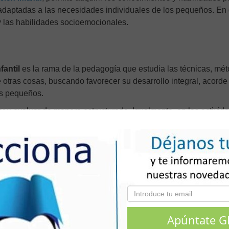
 adaptadas a las necesidades individuales de los pequeños. En
 y las habilidades socioemocionales.
fantil
es la rama de la pedagogía que estudia las técnicas, mé
otras cosas, buscando favorecer su desarrollo integral, acorde 
os pequeños.
car y evaluar de manera estructurada. Igualmente, en las activid
s de acciones y en un entorno adaptado a sus características, p
 planes de estudio y
estrategias pedagógicas
para fomentar el
vo, emocional y social). Además, a crear ambientes de aprendizaje
 y a atender a la
diversidad
.
arrollo del niño, la
programación curricular
, y las principale