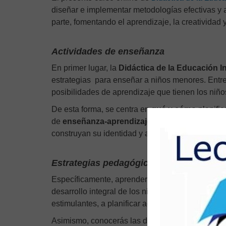
diseñar e implementar metodologías efectivas y
parte, fomentando el aprendizaje, la creatividad
Actividades de enseñanza
En primer lugar, la
Didáctica de la Educación In
estrategias
para enseñar a niños menores. Entre 
posibilidades de aprendizaje que tienen los niñ
De esta forma, se centra en
qué y cómo
planifi
de
enseñanza-aprendizaje
planificadas a travé
construyan su identidad y autonomía.
Estrategias pedagógicas
Específicamente, aprenderás a diseñar y aplicar
desarrollo integral de los niños (físico, cogniti
estimulantes, a planificar actividades didácticas,
Asimismo, conocerás las diferentes etapas del des