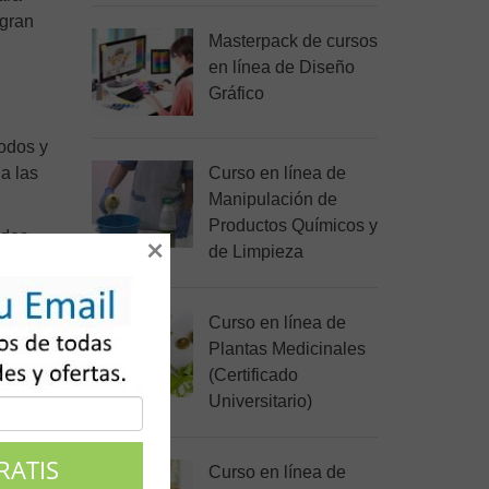
 gran
Masterpack de cursos
en línea de Diseño
Gráfico
todos y
a las
Curso en línea de
Manipulación de
Productos Químicos y
ades
×
de Limpieza
ara que
Curso en línea de
Plantas Medicinales
(Certificado
Universitario)
Curso en línea de
s