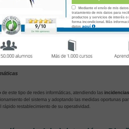
Mediante el envío de mis datos
tratamiento de mis datos para recib
s necesarias
para comprobar el funcionamiento básico de los 
productos y servicios de interés o 
ón técnica
del cierre de proyecto, capacitando al equipo de
forma incondicional. Más informac
aquí
datos
ed instalada.
ructura de la red telemática
. Para ello, deberás configurar los
o establecido para su puesta en marcha, verificar y probar de m
nificación de capacidad, entre otros procesos.
máticas
o
de este tipo de redes informáticas, atendiendo las
incidencia
cionamiento del sistema y adoptando las medidas oportunas par
l rápido restablecimiento de su operatividad.