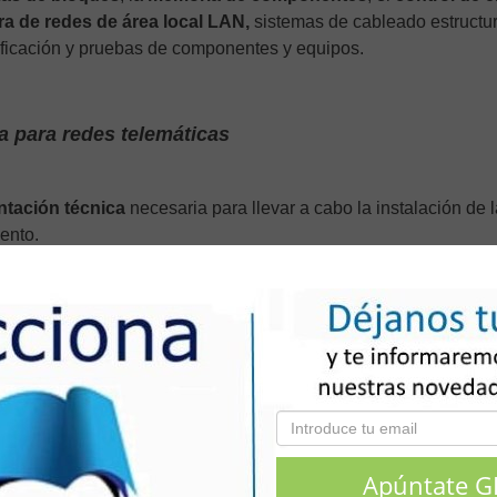
ra de redes de área local LAN,
sistemas de cableado estructu
rificación y pruebas de componentes y equipos.
a para redes telemáticas
ntación técnica
necesaria para llevar a cabo la instalación de l
ento.
cutar la implantación de la infraestructura de la red telemát
e y mantenimiento de la red de datos, comprobando que se cu
 de ejecución. Aprenderás a
supervisar y certificar
la instalació
de acuerdo con el proyecto de instalación y cumpliendo los
crite
namiento de las redes de datos