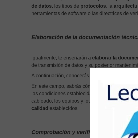
de datos
, los tipos de
protocolos
, la
arquitectu
herramientas de software o las directrices de ve
Elaboración de la documentación técnic
Igualmente, te enseñarán a
elaborar la docume
de transmisión de datos y su posterior mantenimi
A continuación, conocerás
cómo planificar y eje
En este campo, sabrás cómo controlar el montaj
las condiciones establecidas en el plan general
cableado, los equipos y los dispositivos de red 
calidad
establecidos.
Comprobación y verificación del funcio