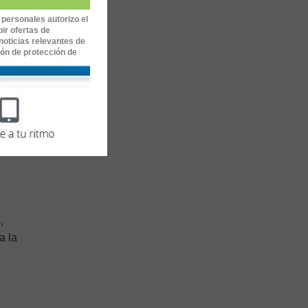
 personales autorizo el
ir ofertas de
equipos
noticias relevantes de
ión de protección de
 equipos
anera
s
,
a la