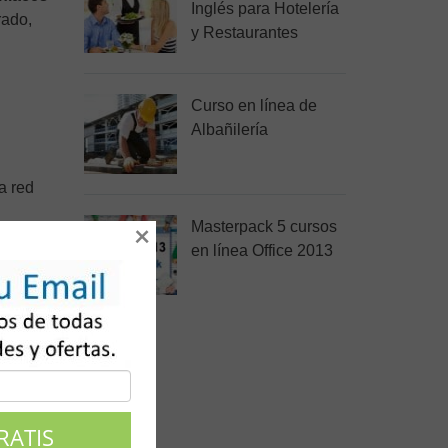
Inglés para Hotelería
rado,
y Restaurantes
Curso en línea de
Albañilería
a red
Masterpack 5 cursos
×
ica
.
en línea Office 2013
mplen
n del
rios de