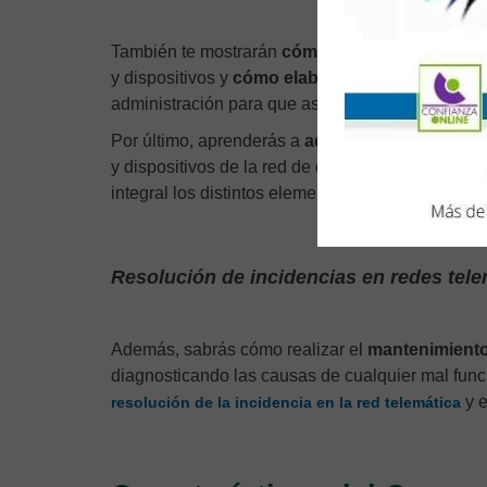
También te mostrarán
cómo realizar las prueba
y dispositivos y
cómo elaborar la documentaci
administración para que asuma la gestión de la r
Por último, aprenderás a
administrar la infraest
y dispositivos de la red de datos según el diseñ
integral los distintos elementos y realizar su pla
Resolución de incidencias en redes tele
Además, sabrás cómo realizar el
mantenimient
diagnosticando las causas de cualquier mal fun
y e
resolución de la incidencia en la red telemática