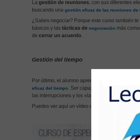
La
gestión de reuniones
, con sus diferentes ele
buscando una
gestión eficaz de las reuniones de 
¿Sabes negociar? Porque este curso también te
básicos y las
tácticas de
más comune
negociación
de
cerrar un acuerdo
.
Gestión del tiempo
Por último, el alumno aprenderá a considerar el
. Ser capaz de
gestionar el tie
eficaz del tiempo
las interrupciones y los «ladrones de tiempo» ser
Puedes ver aquí un vídeo de presentación del cu