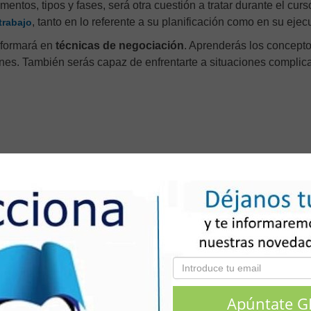
mentos, tipos y fases, será otra cuestión a tratar durante el curs
, tanto en lo referente a su planificación como en su ejec
trabajo
 formará en
técnicas de negociación
. Aprenderás los concept
s. También serás capaz de enfrentarte a situaciones complic
 tiempo como un preciado recurso y, de este modo, saber hacer
mpo
de forma eficiente, tener todo programado en una
agenda
y 
án otros de los objetivos a alcanzar.
rso: