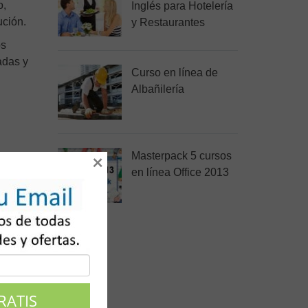
o,
Inglés para Hotelería
ución.
y Restaurantes
os
adas y
Curso en línea de
Albañilería
Masterpack 5 cursos
×
en línea Office 2013
 un
uso
evitar