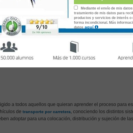
Mediante el envío de mis datos
tratamiento de mis datos para recib
zación del curso.
productos y servicios de interés o 
forma incondicional. Más informac
s online.
aquí
datos
o y dispositivo móvil.
 ejercicios y cuestionarios.
ditativa verificable en:
www.lecciona.com/certificados
igido a todos aquellos que quieran aprender el proceso para es
ehículos de
, conociendo los distintos sis
transporte por carretera
ben adoptar para una colocación, distribución y sujeción de la