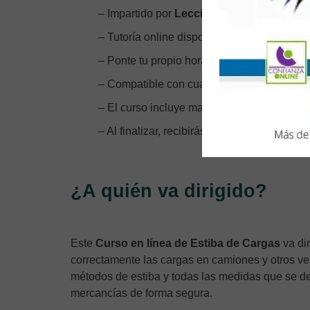
– Impartido por
Lecciona México.
– Tutoría online disponible durante la reali
– Ponte tu propio horario, ya que el curso e
– Compatible con cualquier sistema operativ
– El curso incluye manual en pdf, ejemplos,
– Al finalizar, recibirás tu Certificación Acre
¿A quién va dirigido?
Este
Curso en línea de Estiba de Cargas
va dir
correctamente las cargas en camiones y otros v
métodos de estiba y todas las medidas que se de
mercancías de forma segura.