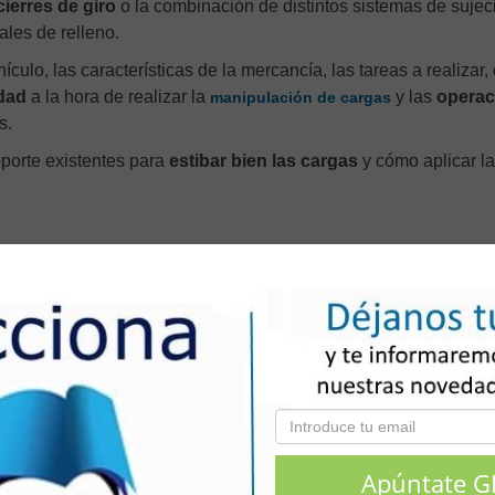
cierres de giro
o la combinación de distintos sistemas de sujeci
ales de relleno.
culo, las características de la mercancía, las tareas a realizar, 
dad
a la hora de realizar la
y las
operac
manipulación de cargas
s.
oporte existentes para
estibar bien las cargas
y cómo aplicar l
en línea de Estiba de Cargas
s de duración.
ante 24 horas al día, 7 días a la semana.