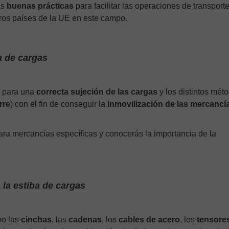
as
buenas prácticas
para facilitar las operaciones de transport
otros países de la UE en este campo.
a de cargas
s para una
correcta sujeción de las cargas
y los distintos mét
rre
) con el fin de conseguir la
inmovilización de las mercancí
para mercancías específicas y conocerás la importancia de la
 la estiba de cargas
mo las
cinchas
, las
cadenas
, los
cables de acero
, los
tensore