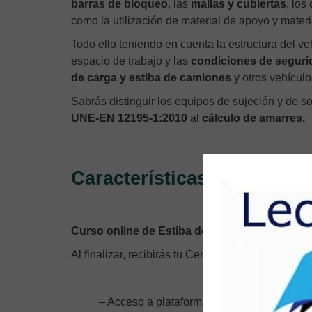
barras de bloqueo
, las
mallas y cubiertas
, los
como la utilización de material de apoyo y materi
Todo ello teniendo en cuenta la estructura del vehí
espacio de trabajo y las
condiciones de seguri
de carga y estiba de camiones
y otros vehículo
Sabrás distinguir los equipos de sujeción y de s
UNE-EN 12195-1:2010
al
cálculo de amarres.
Características del Curso 
Curso online de Estiba de Cargas
, de 10 hora
Al finalizar, recibirás tu Certificado Acreditativo.
– Acceso a plataforma de teleformación dur