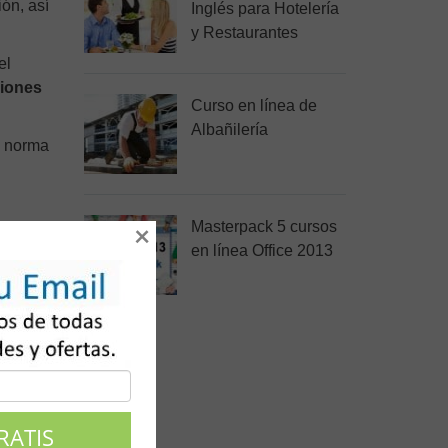
ón, así
Inglés para Hotelería
y Restaurantes
el
iones
Curso en línea de
Albañilería
a norma
Masterpack 5 cursos
×
en línea Office 2013