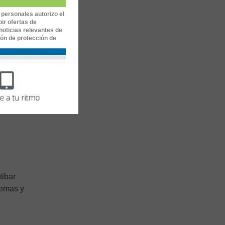
 personales autorizo el
ir ofertas de
noticias relevantes de
ión de protección de
tibar
temas y
s