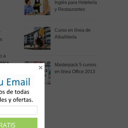
Inglés para Hotelería
y Restaurantes
Curso en línea de
r
Albañilería
as
o a
gica.
Masterpack 5 cursos
×
en línea Office 2013