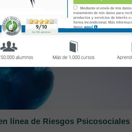
Mediante el envío de mis datos
tratamiento de mis datos para recib
productos y servicios de interés o 
forma incondicional. Más informac
aquí
datos
en línea de Riesgos Psicosociales