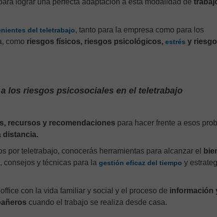
para lograr una perfecta adaptación a esta modalidad de
trabaj
, tanto para la empresa como para los
nientes del teletrabajo
a, como
riesgos físicos, riesgos psicológicos,
y riesg
estrés
 los riesgos psicosociales en el teletrabajo
s, recursos y recomendaciones
para hacer frente a esos pro
a distancia.
os por teletrabajo, conocerás herramientas para alcanzar el
bie
, consejos y técnicas para la
y estrate
gestión eficaz del tiempo
ffice con la vida familiar y social y el proceso de
información 
pañeros
cuando el trabajo se realiza desde casa.