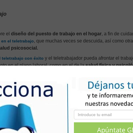
ajo
re el
diseño del puesto de trabajo en el hogar
, a fin de cuida
, que muchas veces se descuida, así como otr
en el teletrabajo
lud psicosocial.
y el teletrabajador pueda afrontar el trabaj
l teletrabajo con éxito
nto en el plano laboral, como en el de la
salud física y psicoló
ales para grupos y empresas
.
Contacta con nosotros.
rso: