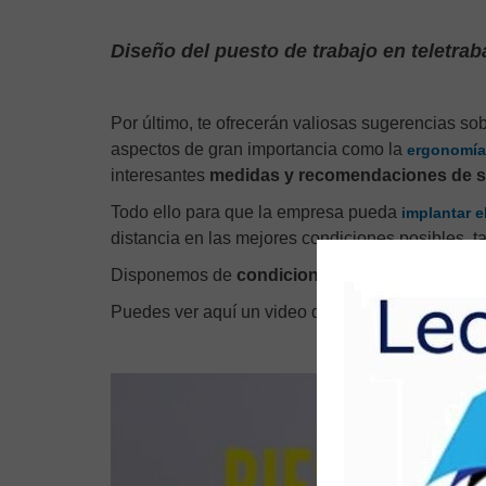
Diseño del puesto de trabajo en teletrab
Por último, te ofrecerán valiosas sugerencias sob
aspectos de gran importancia como la
ergonomía 
interesantes
medidas y recomendaciones de sa
Todo ello para que la empresa pueda
implantar e
distancia en las mejores condiciones posibles, ta
Disponemos de
condiciones y precios especi
Puedes ver aquí un video de presentación del cu