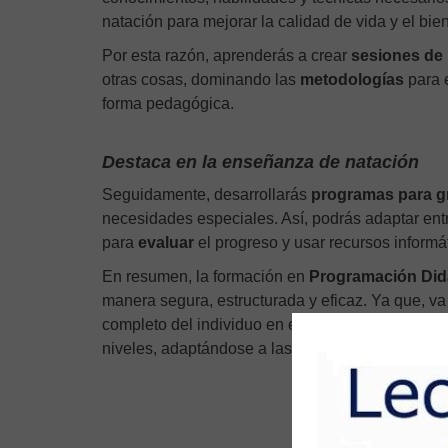
natación para mejorar la calidad de vida y el bien
Por esta razón, aprenderás a crear
sesiones de 
otras cosas, dominando las
metodologías
para e
forma pedagógica.
Destaca en la enseñanza de natación
Seguidamente, desarrollarás
programas
para g
necesidades especiales. Así, podrás adaptar ent
para
evaluar
el progreso
y usar recursos informá
En resumen, la formación en
Programación Didá
manera segura, estructurada y eficaz. Ya que, va 
completo del individuo en el medio acuático. En e
niveles, adaptándose a las necesidades individu
Metodología Did