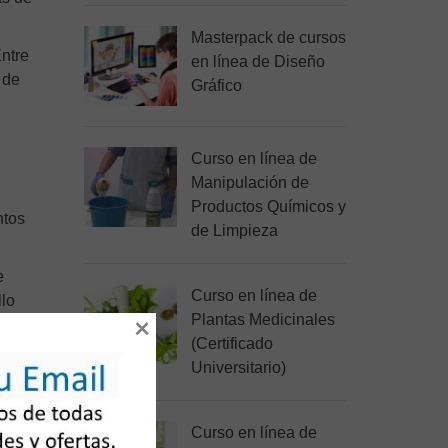
Masterpack de cursos
Entre
en línea de Diseño
 de
Gráfico
Curso en línea de
Manipulación de
Productos Químicos y
ntos
de Limpieza
e
Curso en línea de
llo
Plantas Medicinales
×
(Certificado
Universitario)
Curso en línea de