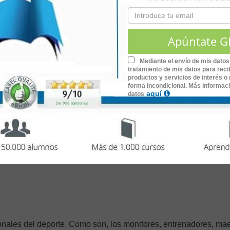
Mediante el envío de mis datos
tratamiento de mis datos para recib
productos y servicios de interés o 
,
de
90 horas
de duración.
dades de Natación
forma incondicional. Más informac
aquí
datos
días de la semana.
ositivo móvil.
 test.
 verificable en:
www.lecciona.com/certificados
ionales del deporte. Como son, los monitores, entrenadores, ma