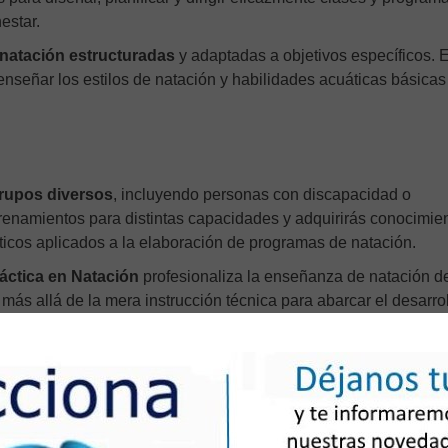
estar.
natación estructuradas
y adaptadas a objetivos específicos. 
nseñar los estilos de natación y habilidades acuáticas básicas
rupos diversos
, incluyendo personas con discapacidad o
renamientos para distintas capacidades y adquirirás conocimie
ticos aplicados a la elaboración de programas de natación.
ctica en Natación
profesionaliza la enseñanza de natación d
más allá de la mera instrucción técnica para abarcar el desarro
ste caso, permitiendo planificar clases efectivas para todos los
ales y cumpliendo objetivos de aprendizaje y desarrollo.
áctica en Actividades Físicas Deportivas