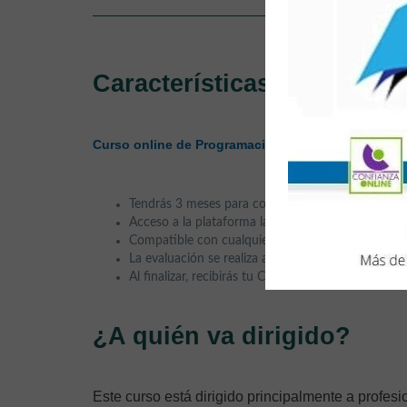
Características
Curso online de Programación Didáctica en Activi
Tendrás 3 meses para completar el curso.
Acceso a la plataforma las 24 horas del día, los 7 
Compatible con cualquier sistema operativo y disp
La evaluación se realiza a través de exámenes tipo
Al finalizar, recibirás tu Certificación Acreditativa
¿A quién va dirigido?
Este curso está dirigido principalmente a profes