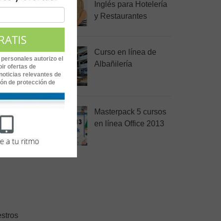
Inglés para Hotelería
y Restaurantes
Curso en línea de
 personales autorizo el
Albañilería
ir ofertas de
noticias relevantes de
ión de protección de
Masterpack 5 cursos
en línea Office 2013
estros