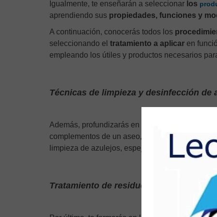
Igualmente, te enseñarán a seleccionar
los
prod
aprendiendo sus
propiedades, funciones y mod
A continuación, conocerás todos los
procedimie
seleccionando el
tratamiento a aplicar
en funció
empleando los útiles y productos necesarios par
Técnicas de limpieza y desinfección de
Además, profundizarás en las
técnicas de limp
complementos de un aseo, las
técnicas de higi
limpieza de azulejos, espejos y otros materiales 
Tratamiento de residuos y Prevención d