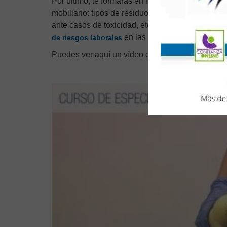
Por último, te formarás en los
procesos de gesti
mobiliario: tipos de residuos, separación y mani
ante casos de toxicidad, etc. y adquirirás conoc
en las tareas de limpieza de 
de riesgos laborales
Puedes ver aquí un vídeo de presentación del cu