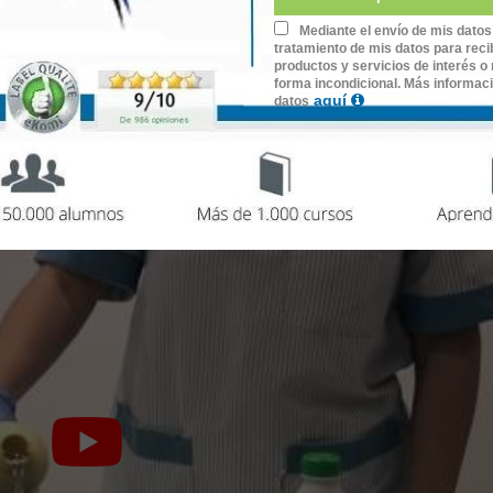
ón y tratamiento de los residuos
generados en la limpieza d
pulación, normas mínimas de seguridad en el tratamiento de res
Mediante el envío de mis datos
tratamiento de mis datos para recib
imientos sobre la
aplicación y seguimiento de medidas de
pre
productos y servicios de interés o 
mobiliario.
forma incondicional. Más informac
aquí
datos
rso: