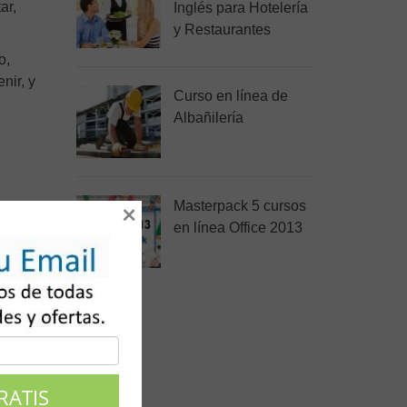
ar,
Inglés para Hotelería
y Restaurantes
o,
nir, y
Curso en línea de
Albañilería
Masterpack 5 cursos
×
en línea Office 2013
os y
ts
, la
o.