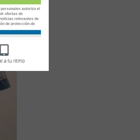
e
iduos o
 personales autorizo el
ir ofertas de
vención
noticias relevantes de
ión de protección de