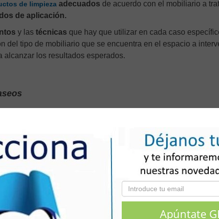
adecuados
de acuerdo con el mobiliario a trat
uctos de limpieza
os de aplicación.
ntos
y las
técnicas
que hay que utilizar en cada caso específic
n del tipo de mobiliario que se encuentra en el espacio a interve
a alcanzar los resultados esperados.
 aseos
ieza y desinfección de aseos
, estudiando los aparatos sanitari
enización y desinfección de inodoros, baños, duchas o bide
y los productos específicos en las tareas de limpieza de un ase
e Riesgos Laborales