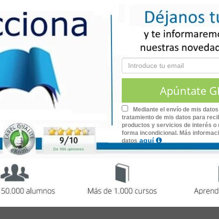
icos y los procedimientos habituales para su ejecución.
ón y aislamiento de áreas o equipos.
En consecuencia, garan
 limpieza.
s y precios especiales para grupos y empresas que quier
y estaremos encantados de ofrecerte toda la
r con nosotros
Mediante el envío de mis datos
uestras acciones formativas para grupos.
tratamiento de mis datos para recib
productos y servicios de interés o 
forma incondicional. Más informac
aquí
datos
,
de 14 horas de duración.
os de Hostelería
 tu Certificado Universitario.