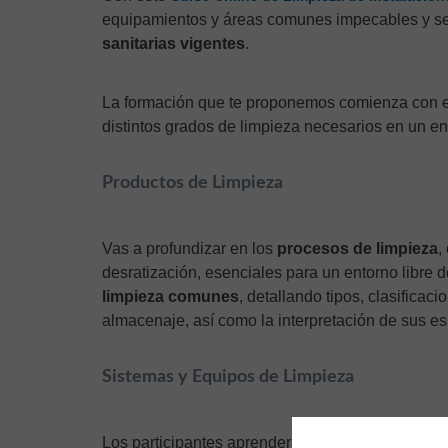
equipamientos y áreas comunes impecables y se
sanitarias vigentes
.
La formación que te proponemos comienza con 
distintos grados de limpieza necesarios en un en
Productos de Limpieza
Vas a profundizar en los
procesos de limpieza
,
desratización, esenciales para un entorno libre
limpieza comunes
, detallando tipos, clasifica
almacenaje, así como la interpretación de sus es
Sistemas y Equipos de Limpieza
Los participantes aprenderán sobre
sistemas, m