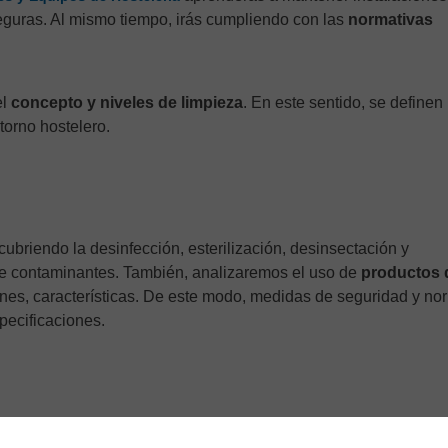
guras. Al mismo tiempo, irás cumpliendo con las
normativas
el
concepto y niveles de limpieza
. En este sentido, se definen 
torno hostelero.
 cubriendo la desinfección, esterilización, desinsectación y
 de contaminantes. También, analizaremos el uso de
productos 
ciones, características. De este modo, medidas de seguridad y n
pecificaciones.
étodos y equipos de limpieza
. De igual forma, nos enfocarem