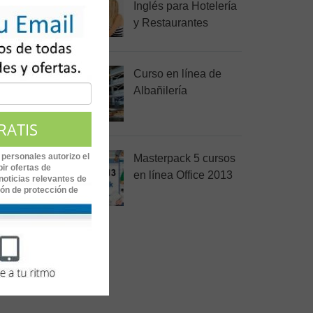
Inglés para Hotelería
y Restaurantes
tizarás
Curso en línea de
Albañilería
an
 personales autorizo el
Masterpack 5 cursos
ir ofertas de
en línea Office 2013
noticias relevantes de
ión de protección de