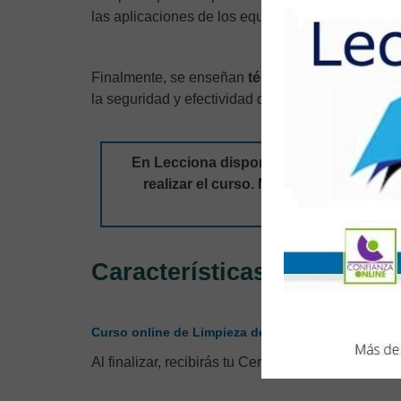
las aplicaciones de los equipos y materiales bás
Finalmente, se enseñan
técnicas de señalizaci
la seguridad y efectividad de las operaciones de
En Lecciona disponemos de condicione
realizar el curso. No dudes en
contacta
información sobre n
Características
Curso online de Limpieza de Instalaciones y Equip
Al finalizar, recibirás tu Certificado Acreditativo o