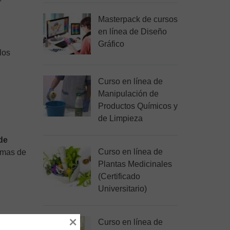
Masterpack de cursos
en línea de Diseño
Gráfico
los
Curso en línea de
Manipulación de
Productos Químicos y
de Limpieza
de
Curso en línea de
ormas de
Plantas Medicinales
(Certificado
Universitario)
×
Curso en línea de
os en