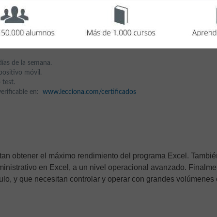
s
de duración.
días de la semana.
ositivo móvil.
 test.
 verificable en:
www.lecciona.com/certificados
itan obtener el máximo rendimiento del programa Excel. Tambié
inistrativo en Excel, a un nivel operacional avanzado. Finalme
ulo, y que necesitan controlar y operar con grandes volúmenes