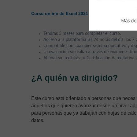
,
de
35 hora
Curso online de Excel 2021 Avanzado
Tendrás 3 meses para completar el curso.
Acceso a la plataforma las 24 horas del día, los 7 
Compatible con cualquier sistema operativo y disp
La evaluación se realiza a través de exámenes tipo
Al finalizar, recibirás tu Certificación Acreditativa
¿A quién va dirigido?
Este curso está orientado a personas que neces
aquellos que quieren avanzar desde un nivel adm
para personas que ya trabajan con hojas de cálc
datos.