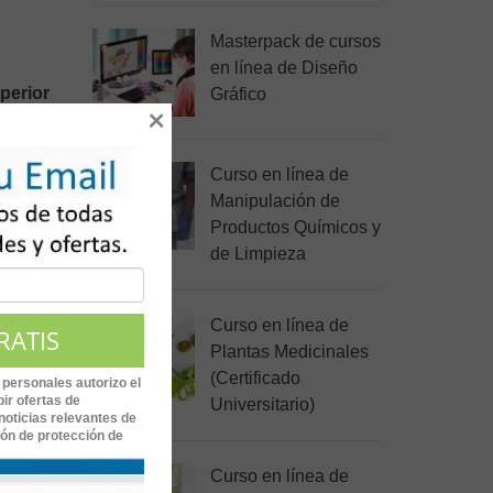
Masterpack de cursos
en línea de Diseño
uperior
Gráfico
×
l. Por
boración
Curso en línea de
Manipulación de
Productos Químicos y
de Limpieza
Curso en línea de
Plantas Medicinales
(Certificado
 personales autorizo el
ir ofertas de
Universitario)
noticias relevantes de
ión de protección de
Curso en línea de