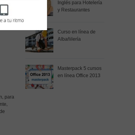
Inglés para Hotelería
y Restaurantes
Curso en línea de
Albañilería
Masterpack 5 cursos
en línea Office 2013
n, para
nte,
 de