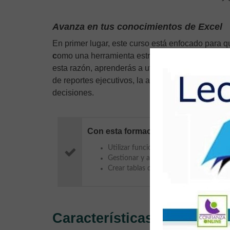
Avanza en tus conocimientos de Excel
En primer lugar, este curso está enfocado para 
c
omo una herramienta estratégica para el análisi
esta razón, aprenderás a utilizar
Excel 2021
como
de reportes ejecutivos, la automatización de pro
decisiones.
Con esta formación online podrás ob
Utilizar funciones y fórmulas avanzada
Gestionar y analizar grandes bases de 
Crear tablas dinámicas y gráficos dinám
Características