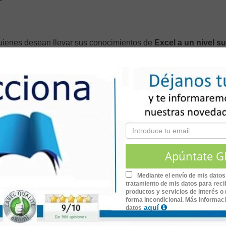
quienes desean llevar sus conocimientos de
Excel a un nivel s
s de datos y aumentar su productividad en el ámbito profesiona
 una herramienta estratégica para el análisis de datos, la ela
cesos y la generación de información confiable para la toma de
tener las siguientes competencias:
s para el análisis y procesamiento de datos.
datos de manera eficiente.
icos para resumir y visualizar información.
Mediante el envío de mis datos
tratamiento de mis datos para recib
productos y servicios de interés o 
forma incondicional. Más informac
aquí
datos