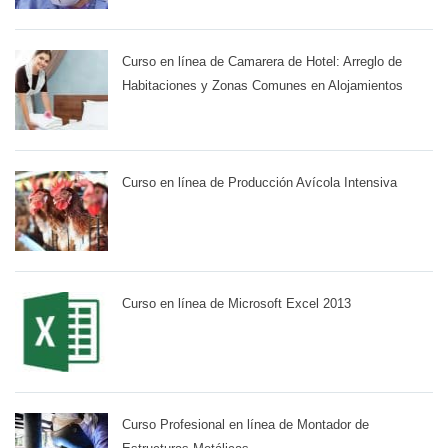
Curso en línea de Camarera de Hotel: Arreglo de
Habitaciones y Zonas Comunes en Alojamientos
Curso en línea de Producción Avícola Intensiva
Curso en línea de Microsoft Excel 2013
Curso Profesional en línea de Montador de