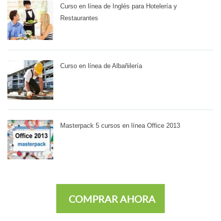
Curso en línea de Inglés para Hotelería y
Restaurantes
Curso en línea de Albañilería
Masterpack 5 cursos en línea Office 2013
COMPRAR AHORA