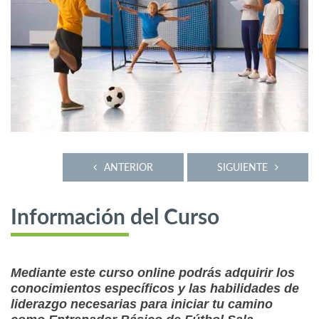
ANTERIOR
SIGUIENTE
Información del Curso
Mediante este curso online podrás adquirir los
conocimientos específicos y las habilidades de
liderazgo necesarias para iniciar tu camino