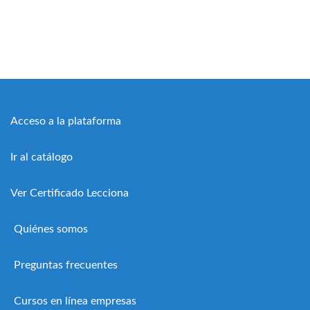
Acceso a la plataforma
Ir al catálogo
Ver Certificado Lecciona
Quiénes somos
Preguntas frecuentes
Cursos en línea empresas