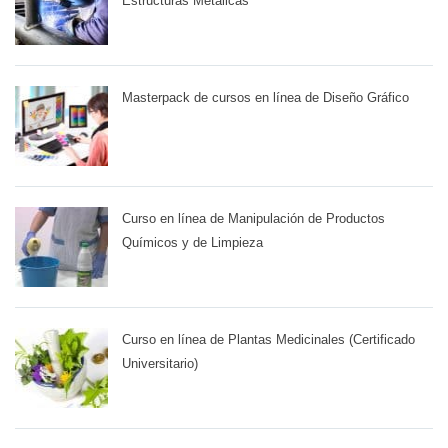
Estructuras Metálicas
Masterpack de cursos en línea de Diseño Gráfico
Curso en línea de Manipulación de Productos
Químicos y de Limpieza
Curso en línea de Plantas Medicinales (Certificado
Universitario)