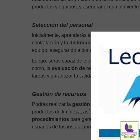
productos y equipos, y asegurar el cumplimiento 
Selección del personal
Inicialmente, aprenderás a realizar la
selección 
contratación y la
distribución de tareas
. En est
equipo, asegurando altos estándares de limpieza 
Luego, serás capaz de efectuar el
control y seg
como, la
evaluación de resultados
y la impleme
tareas y garantizar la calidad del servicio.
Gestión de recursos
Podrás realizar la
gestión de recursos materia
productos de limpieza, así como el manejo y man
procedimientos
para garantizar un entorno de
t
usuarios de las instalaciones.