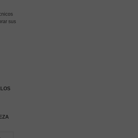
écnicos
orar sus
 LOS
IEZA