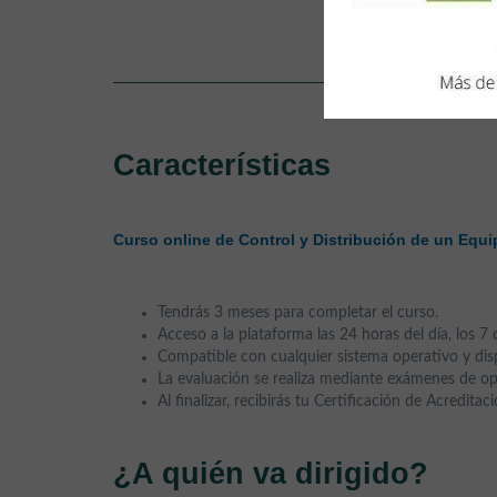
Curso Co
Características
Curso online de Control y Distribución de un Equ
Tendrás 3 meses para completar el curso.
Acceso a la plataforma las 24 horas del día, los 7 
Compatible con cualquier sistema operativo y disp
La evaluación se realiza mediante exámenes de op
Al finalizar, recibirás tu Certificación de Acredita
¿A quién va dirigido?