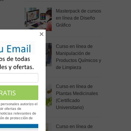
Masterpack de cursos
en línea de Diseño
Gráfico
×
es, la
del
Curso en línea de
Manipulación de
. Así
Productos Químicos y
as
de Limpieza
Curso en línea de
Plantas Medicinales
(Certificado
as y
 personales autorizo el
Universitario)
ir ofertas de
os
noticias relevantes de
ión de protección de
Curso en línea de