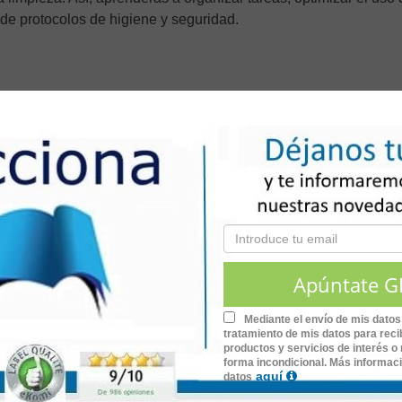
de protocolos de higiene y seguridad.
y organización del personal
, que incluye la definición de perfil
e caso, según las habilidades y necesidades de cada miembro 
e higiene en las instalaciones.
uimiento del equipo
, enfocado en el monitoreo del desempeño
ntación de medidas para asegurar la ejecución adecuada de l
les
, teniendo en cuenta su almacenamiento y uso adecuado de
tenimiento de equipos. Finalmente, el curso abordará las
norm
Mediante el envío de mis datos
tratamiento de mis datos para recib
rabajo seguro y saludable
, tanto para el personal como para l
productos y servicios de interés o 
forma incondicional. Más informac
aquí
datos