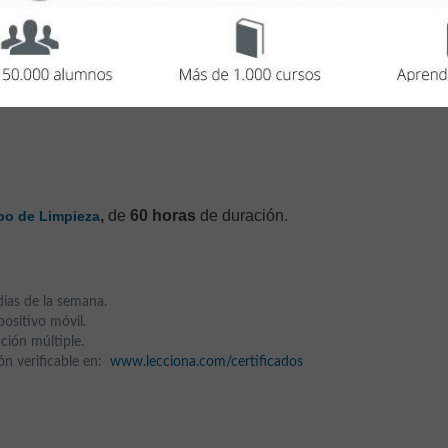
ordinación de Equipos de Limpieza
,
de
60 horas
de duración.
ipo de Limpieza
días de la semana.
ositivo móvil.
ción múltiple.
ción verificable en:
www.lecciona.com/certificados