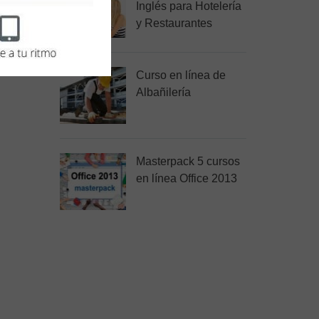
Inglés para Hotelería
y Restaurantes
Curso en línea de
Albañilería
Masterpack 5 cursos
en línea Office 2013