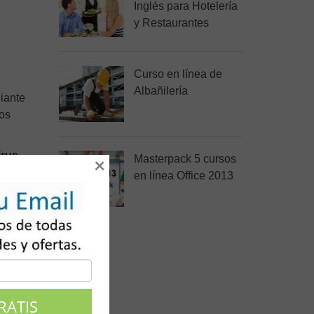
Inglés para Hotelería
y Restaurantes
Curso en línea de
Albañilería
iante
ros
irus,
Masterpack 5 cursos
×
en línea Office 2013