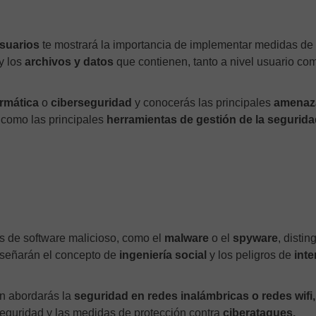
Usuarios
te mostrará la importancia de implementar medidas de
y los
archivos y datos
que contienen, tanto a nivel usuario co
rmática
o
ciberseguridad
y conocerás las principales
amenaz
í como las principales
herramientas de gestión de la segurid
os de software malicioso, como el
malware
o el
spyware
, disti
señarán el concepto de
ingeniería social
y los peligros de
inte
én abordarás la
seguridad en redes inalámbricas o redes wifi
seguridad y las medidas de protección contra
ciberataques.