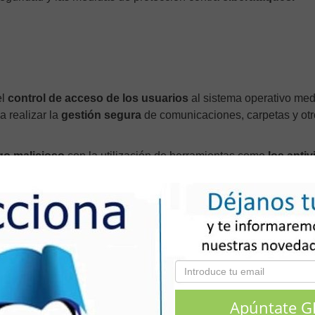
l
control de acceso de los usuarios
al sistema operativo med
a realizar la
gestión segura
de comunicaciones, carpetas y ot
go malicioso
con la utilización de herramientas como
los antiv
lware.
 en línea de Ciberseguridad para
s,
de 10 horas de duración.