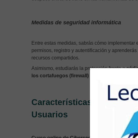
Medidas de seguridad informática
Entre estas medidas, sabrás cómo implementar e
permisos, registro y autentificación y aprenderás 
recursos compartidos.
Asimismo, estudiarás la protección frente a
códi
los cortafuegos (firewall) o el software antima
Características del Curso
Usuarios
Curso online de Ciberseguridad para Usuario