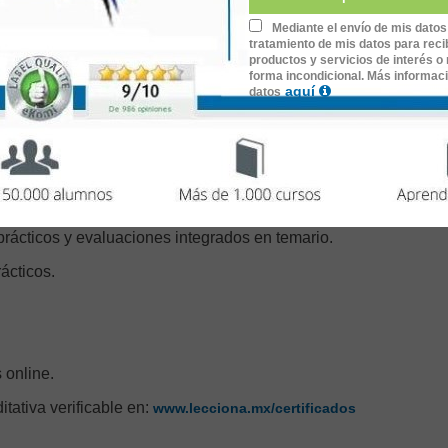
Mediante el envío de mis datos
tativo.
tratamiento de mis datos para recib
productos y servicios de interés o 
forma incondicional. Más informac
aquí
datos
.
urante 24 horas al día, 7 días a la semana.
o y dispositivo móvil.
 prácticos y evaluaciones integrados en temario.
ácticos.
 online.
ditativa verificable en:
www.lecciona.mx/certificados