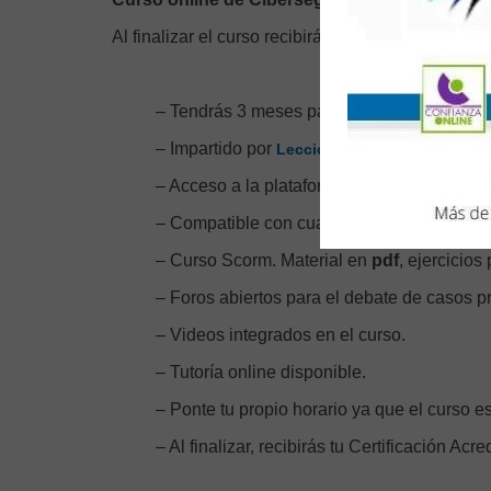
Al finalizar el curso recibirás tu Certificado Acredi
– Tendrás 3 meses para completar el curso
– Impartido por
Lecciona México.
– Acceso a la plataforma de teleformación d
– Compatible con cualquier sistema operativ
– Curso Scorm. Material en
pdf
, ejercicios
– Foros abiertos para el debate de casos pr
– Videos integrados en el curso.
– Tutoría online disponible.
– Ponte tu propio horario ya que el curso es
– Al finalizar, recibirás tu Certificación Acre