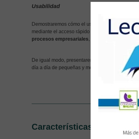
Usabilidad
Demostraremos cómo el uso de ChatGPT y Copilo
mediante el acceso rápido a información releva
procesos empresariales
, desde la atención al 
De igual modo, presentaremos
casos de uso d
día a día de pequeñas y medianas empresas.
Descubre nuestro
Características