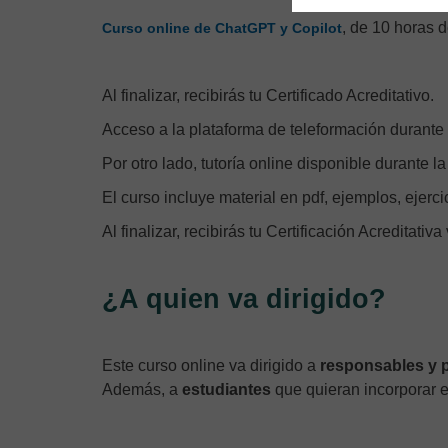
, de 10 horas 
Curso online de ChatGPT y Copilot
Al finalizar, recibirás tu Certificado Acreditativo.
Acceso a la plataforma de teleformación durante 
Por otro lado, tutoría online disponible durante la
El curso incluye material en pdf, ejemplos, ejerci
Al finalizar, recibirás tu Certificación Acreditativa
¿A quien va dirigido?
Este curso online va dirigido a
responsables y 
Además, a
estudiantes
que quieran incorporar e