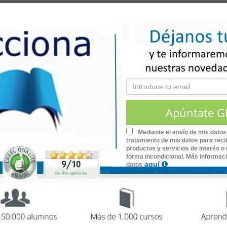
t puede mejorar la toma de decisiones empresariales. Por ej
nte y precisa. También, cómo
estas herramientas pueden optim
cliente hasta la gestión de tareas administrativas.
onde estas herramientas han resuelto problemas comunes
e
Mediante el envío de mis datos
tratamiento de mis datos para recib
 Catálogo online de cursos de Informática
productos y servicios de interés o 
forma incondicional. Más informac
aquí
datos