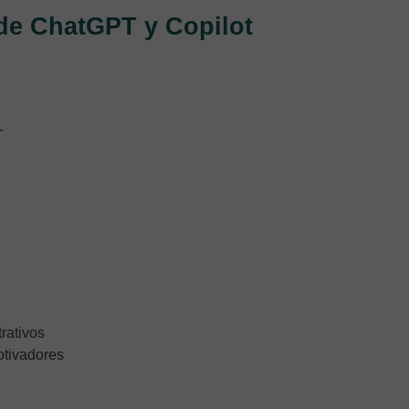
 de ChatGPT y Copilot
T
trativos
otivadores