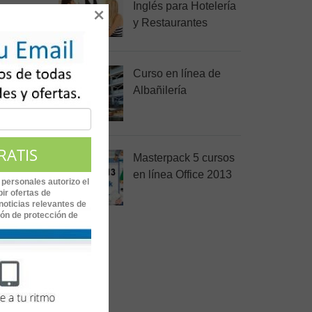
Inglés para Hotelería
×
y Restaurantes
emplo,
izar
Curso en línea de
Albañilería
n el
Masterpack 5 cursos
en línea Office 2013
 personales autorizo el
ir ofertas de
noticias relevantes de
ión de protección de