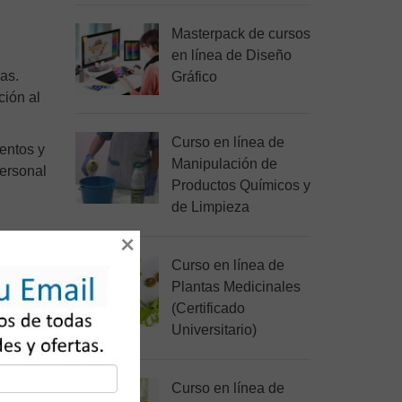
Masterpack de cursos
en línea de Diseño
jas.
Gráfico
ción al
Curso en línea de
mentos y
Manipulación de
ersonal
Productos Químicos y
de Limpieza
×
Curso en línea de
ón de
Plantas Medicinales
a los
(Certificado
Universitario)
onal y
Curso en línea de