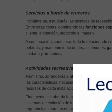
Servicios a borde de cruceros
Inicialmente, estudiarás las técnicas de recepción
Entre otras cosas, dominando las
funciones esp
cliente, animación, protocolo e imagen.
A continuación, conocerás todo lo relacionado c
bebidas, y mantenimiento de áreas comunes,
ga
cuidada y armoniosa.
Actividades recreativas en cruceros
Asimismo, aprenderás a
planificar actividades 
las características, necesidades e intereses de l
recursos de cada instalación.
Finalmente, se aborda la
seguridad e higiene en
sistemas de extinción de incendios. Así como, la
ergonómicas para un entorno laboral seguro.