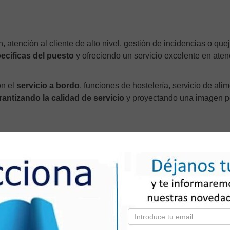
, atención al cliente de alto nivel, gestión de incidencias o que
ecíficas del puesto
y ofreciendo un servicio excelente en aten
on el
servicio a bordo
, funciones de hostelería, servicio de ali
rantizando la calidad de servicio
y proyectando una imagen p
recreativas y culturales
dirigidas a diversos públicos en funci
os usuarios (adultos, adolescentes, niños, mayores), adaptadas 
 el trabajo
a bordo, incluyendo primeros auxilios, higiene pers
 prevención de robos, riesgos laborales y buenas prácticas