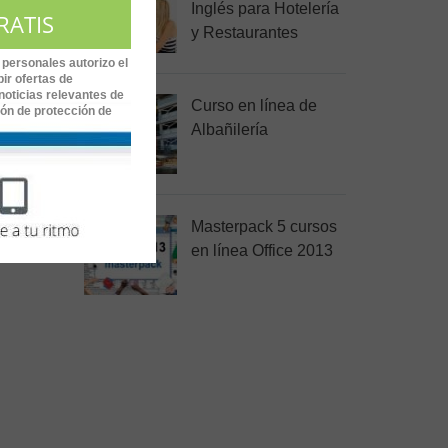
Inglés para Hotelería
y Restaurantes
 que
 personales autorizo el
ir ofertas de
noticias relevantes de
Curso en línea de
ión de protección de
Albañilería
Masterpack 5 cursos
en línea Office 2013