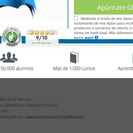
edicarte profesionalmente a ello o si buscas una actividad en la
Mediante el envío de mis datos
tratamiento de mis datos para recib
es tu sitio. Sólo tienes que decidir tu deporte preferido.
productos y servicios de interés o 
forma incondicional. Más informac
aquí
datos
as
de duración.
días de la semana.
a operativo y dispositivo móvil.
 test.
 verificable en:
www.lecciona.com/certificados