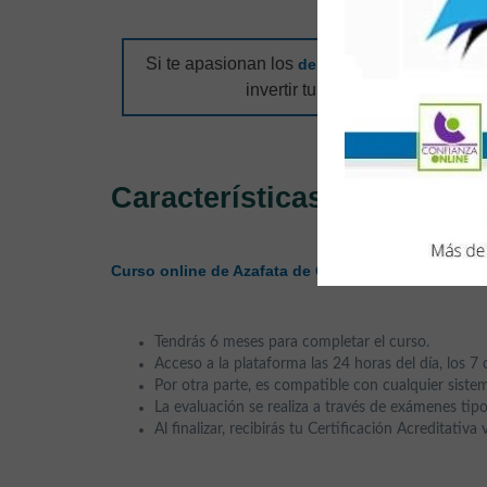
Si te apasionan los
y te gustaría d
deportes
invertir tu tiempo de
, este 
ocio
Características
,
de
200 hor
Curso online de Azafata de Cruceros
Tendrás 6 meses para completar el curso.
Acceso a la plataforma las 24 horas del día, los 7 
Por otra parte, es compatible con cualquier sistem
La evaluación se realiza a través de exámenes tipo
Al finalizar, recibirás tu Certificación Acreditativa