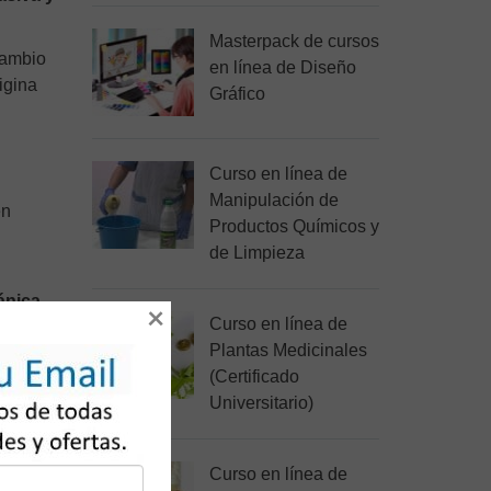
Masterpack de cursos
cambio
en línea de Diseño
igina
Gráfico
Curso en línea de
Manipulación de
en
Productos Químicos y
de Limpieza
nica
×
Curso en línea de
Plantas Medicinales
(Certificado
Universitario)
itarás,
Curso en línea de
a a