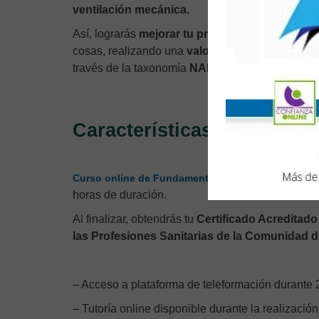
ventilación mecánica.
Así, lograrás
mejorar tu práctica sanitaria
en la
cosas, realizando una
valoración integral
del p
través de la taxonomía
NANDA-NOC-NIC.
Características
Curso online de Fundamentos Básicos en la Venti
horas de duración.
Al finalizar, obtendrás tu
Certificado Acreditad
las Profesiones Sanitarias de la Comunidad d
– Acceso a plataforma de teleformación durante 2
– Tutoría online disponible durante la realización