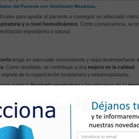
.
dados del Paciente con Ventilación Mecánica
ificiales para ayudar al paciente a conseguir un adecuado inter
spiratoria y a nivel hemodinámico
. Como consecuencia, se or
 ventilación espontánea o natural.
mería
tenga un adecuado conocimiento y sepa desempeñarse 
da
. Como resultado, se contribuye a una
mejora en la calidad
soporte de la organización hospitalaria y extrahospitalaria.
sicos sobre la
fisiología respiratoria
y los principios de la
mecá
aciones de los
dispositivos y herramientas de la ventilación
nvasiva (VMNI).
asociadas a la ventilación mecánica
. Por otro lado, te capac
e cuidados basados en la
prevención de la neumonía asociad