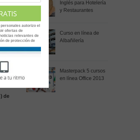
Inglés para Hotelería
y Restaurantes
re otras
do a
 personales autorizo el
ir ofertas de
Curso en línea de
noticias relevantes de
Albañilería
ión de protección de
Masterpack 5 cursos
,
de 34
a
en línea Office 2013
) de