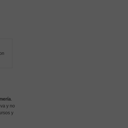
con
mería
.
iva y no
ursos y