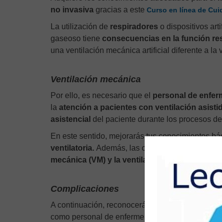
no invasiva
gracias a este
Curso en línea de Cui
La utilización de
respiradores
o dispositivos art
gaseoso tiene
consecuencias en la función re
una ventilación mecánica artificial diferente a la
Ventilación mecánica
Por ello, es necesario que el
personal de enfer
la
atención a pacientes con ventilación asisti
asistencial
del paciente durante los procesos de 
En este sentido, mejorarás tus conocimientos bá
ventilatoria.
Además, las características e indic
mecánica (VM) y la ventilación mecáncia no i
Complicaciones
A continuación, reconocerás las
complicaciones 
como personal de enfermería, en la aplicación d