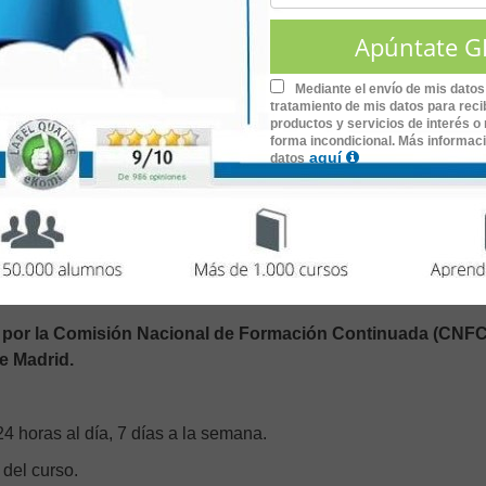
 atención de los pacientes sometidos a respiración asistida. Ent
aciente, mediante el uso de un lenguaje enfermero estandariza
Mediante el envío de mis datos
tratamiento de mis datos para recib
productos y servicios de interés o 
forma incondicional. Más informac
aquí
datos
lación Mecánica: Cuidados del Paciente con Ventilación Mecánic
o por la Comisión Nacional de Formación Continuada (CNFC
e Madrid.
4 horas al día, 7 días a la semana.
 del curso.