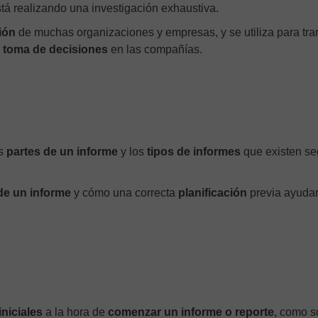
stá realizando una investigación exhaustiva.
ión
de muchas organizaciones y empresas, y se utiliza para tra
a
toma de decisiones
en las compañías.
s
partes de un informe
y los
tipos de informes
que existen s
 de un informe
y cómo una correcta
planificación
previa ayudar
iniciales
a la hora de
comenzar un informe o reporte
, como s