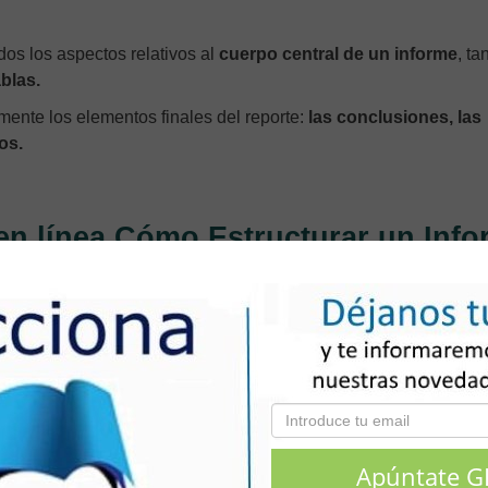
os los aspectos relativos al
cuerpo central de un informe
, ta
blas.
mente los elementos finales del reporte:
las conclusiones, las
os.
 en línea Cómo Estructurar un Inf
e 10 horas de duración.
itativo.
.