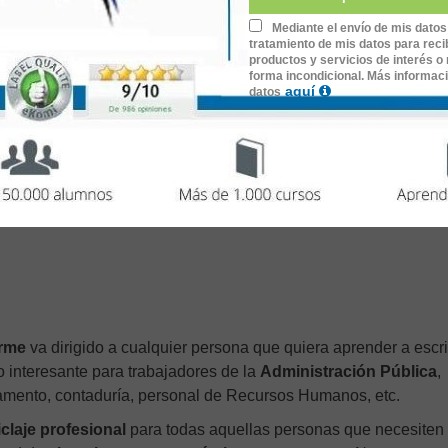
urante 24 horas al día, 7 días a la semana.
Mediante el envío de mis datos
tratamiento de mis datos para recib
o y dispositivo móvil.
productos y servicios de interés o 
forma incondicional. Más informac
 y ejercicios prácticos.
aquí
datos
 online.
ditativa verificable en:
www.lecciona.com/certificados
orme
va dirigido a cualquier persona que quiera aprender a escri
o interesante para trabajadores de la
Administración Pública
,
tamento, contaduría, personal de Recursos Humanos, etc.
iclaje profesional
para todas aquellas personas que necesiten