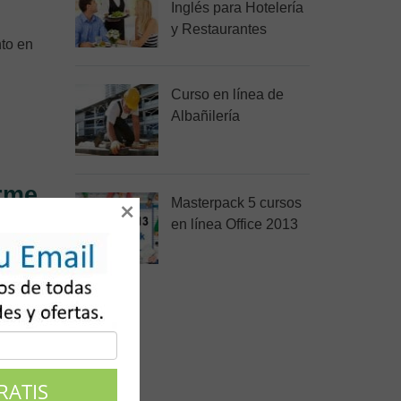
Inglés para Hotelería
y Restaurantes
nto en
Curso en línea de
Albañilería
orme
Masterpack 5 cursos
×
en línea Office 2013