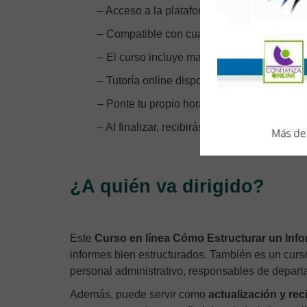
– Acceso a la plataforma de teleformación d
– Compatible con cualquier sistema operativ
– El curso incluye material en pdf, ejemplos
– Tutoría online disponible.
– Ponte tu propio horario ya que el curso es
– Al finalizar, recibirás tu Certificación Acre
¿A quién va dirigido?
Este
Curso en línea Cómo Estructurar un Inf
informes bien estructurados. También es un curs
personal administrativo, responsables de depar
Además, puede servir como
actualización y rec