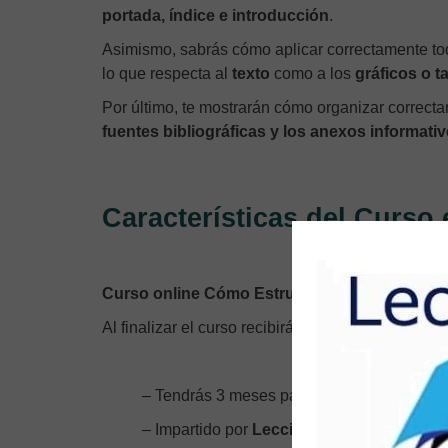
portada, índice e introducción
.
Asimismo, sabrás cómo aplicar correctamente tod
lo que respecta al
texto
como a los
gráficos o ta
Por último, te mostrarán cómo organizar correcta
fuentes bibliográficas y los anexos informativ
Características del Curso
Curso online Cómo Estructurar un Informe,
d
Al finalizar el curso recibirás un Certificado Acred
– Tendrás 3 meses para completar el curso
– Impartido por
Lecciona México.