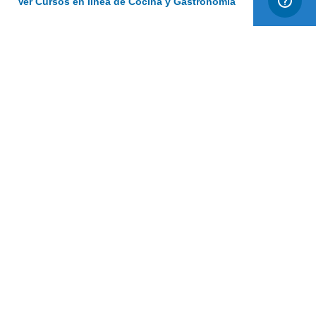
Ver Cursos en línea de Cocina y Gastronomía
Ir al catálogo
Ver Certificado Lecciona
Quiénes somos
Preguntas frecuentes
Cursos en línea empresas
Condiciones de uso
Política de privacidad
Política de cookies