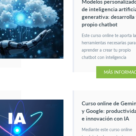
Modelos personalizad
de inteligencia artifici
generativa: desarrolla
propio chatbot
Este curso online te aporta l
herramientas necesarias para
aprender a crear tu propio
chatbot con inteligencia
artificial generativa:
MÁS INFORMA
herramientas, pasos y técnic
para una experiencia
conversacional única.
Curso online de Gemin
y Google: productivid
e innovación con IA
Mediante este curso online