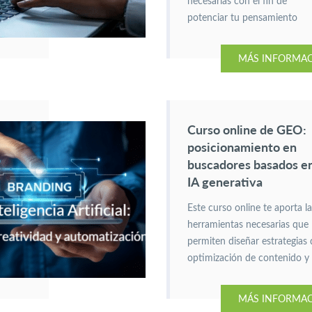
necesarias con el fin de
potenciar tu pensamiento
crítico y creatividad, para
destacar en un mundo
MÁS INFORMA
dominado por la inteligencia
artificial.
Curso online de GEO:
posicionamiento en
buscadores basados e
IA generativa
Este curso online te aporta l
herramientas necesarias que
permiten diseñar estrategias 
optimización de contenido y
estructura web.
Específiciamente,
MÁS INFORMA