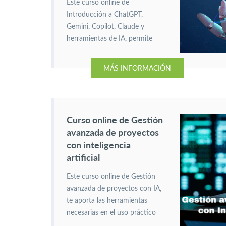
Este curso online de
Introducción a ChatGPT,
Gemini, Copilot, Claude y
herramientas de IA, permite
dominar las tecnologías que
están transformando el
MÁS INFORMACIÓN
mercado laboral. En particular,
para automatizar tareas,
ahorrar tiempo y mejorar su
empleabilidad de manera
Curso online de Gestión
inmediata.
avanzada de proyectos
con inteligencia
artificial
Este curso online de Gestión
avanzada de proyectos con IA,
te aporta las herramientas
necesarias en el uso práctico
de asistentes y plataformas