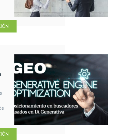
CIÓN
n
as
de
CIÓN