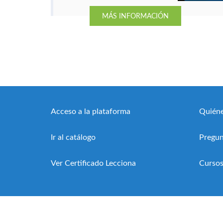
para usar la IA. Igualmente, en
MÁS INFORMACIÓN
la redacción de planes de
proyecto y generar
cronogramas en segundos.
Acceso a la plataforma
Quién
Ir al catálogo
Pregun
Ver Certificado Lecciona
Cursos
© 2017 Lecciona GKS, S.L.