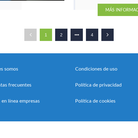
flujos de trabajo sin escribir
MÁS INFORMA
código, e integrar IA para
gestionar datos.
1
2
•••
4
es somos
Condiciones de uso
tas frecuentes
Política de privacidad
 en línea empresas
Política de cookies