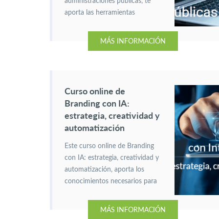
administraciones públicas, te
aporta las herramientas
necesarias para mejorar la
eficiencia de los servicios
MÁS INFORMACIÓN
públicos, la transparencia y la
toma de decisiones.
Curso online de
Branding con IA:
estrategia, creatividad y
automatización
Este curso online de Branding
con IA: estrategia, creatividad y
automatización, aporta los
conocimientos necesarios para
aplicar herramientas de IA. Con
el fin de diseñar, gestionar y
MÁS INFORMACIÓN
automatizar estrategias de