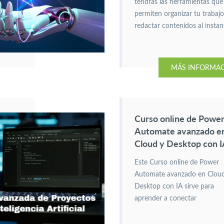
tendrás las herramientas que
permiten organizar tu trabajo
redactar contenidos al instan
automatizar tareas y generar
ideas de forma ágil con Gemi
y Google mediante inteligenc
MÁS INFORMA
artificial.
Curso online de Powe
Automate avanzado e
Cloud y Desktop con 
Este Curso online de Power
Automate avanzado en Clou
Desktop con IA sirve para
aprender a conectar
aplicaciones en la nube y de
escritorio. Así como, crear