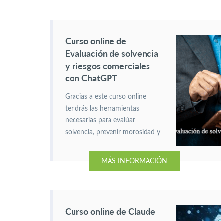
branding creativas y eficaces.
Curso online de
Evaluación de solvencia
y riesgos comerciales
con ChatGPT
Gracias a este curso online
tendrás las herramientas
necesarias para evalúar
solvencia, prevenir morosidad y
elaborar informes precisos con
ChatGPT como copiloto de tu
MÁS INFORMACIÓN
análisis comercial.
Curso online de Claude