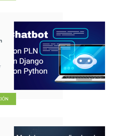
n
r
CIÓN