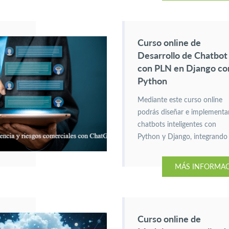
Curso online de
Desarrollo de Chatbot
con PLN en Django co
Python
Mediante este curso online
podrás diseñar e implementa
chatbots inteligentes con
Python y Django, integrando
procesamiento de lenguaje
natural para mejorar la
MÁS INFORMA
interacción usuario-bot.
Curso online de