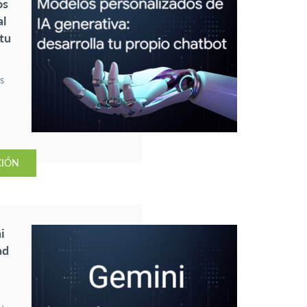
os
al
 tu
as
CIÓN
as
i
ad