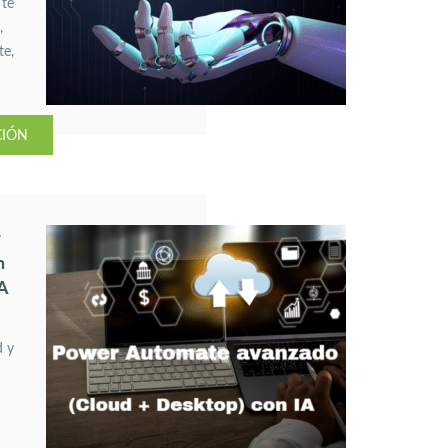
 te
,
te,
ni
ia
CIÓN
r
n
IA
d y