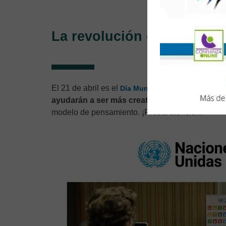
La revolución de la creativ
El 21 de abril es el
Día Mundial de la Creatividad 
ayudarán a ser más creativo e innovador.
Esta
modelo de pensamiento. ¡Presta atención!