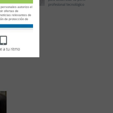
profesional tecnológico
 personales autorizo el
ir ofertas de
noticias relevantes de
ión de protección de
 que te
un nuevo