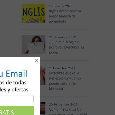
10 Febrero, 2023
Inglés desde cero: la
mejor manera de
aprenderlo
29 Diciembre, 2022
¿Qué es el lenguaje
positivo? Descubre su
poder
×
2 Noviembre, 2022
Descubre qué es la
Reflexología y cómo
puede mejorar tu
bienestar
20 Septiembre, 2022
Cómo mejorar tu CV
para desarrollar tu perfil