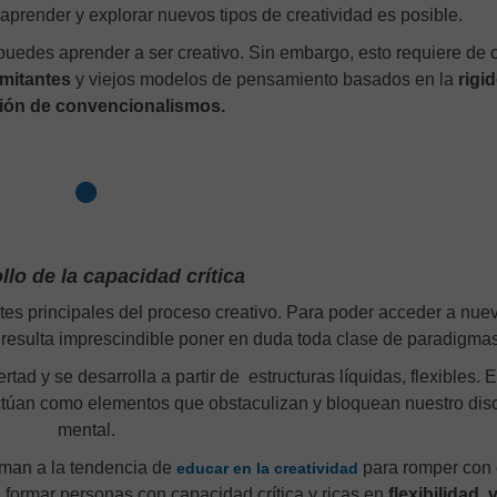
 aprender y explorar nuevos tipos de creatividad es posible.
 puedes aprender a ser creativo. Sin embargo, esto requiere de c
imitantes
y viejos modelos de pensamiento basados en la
rigi
ión de convencionalismos.
llo de la capacidad crítica
es principales del proceso creativo. Para poder acceder a nue
 resulta imprescindible poner en duda toda clase de paradigmas
ertad y se desarrolla a partir de estructuras líquidas, flexibles. 
túan como elementos que obstaculizan y bloquean nuestro dis
mental.
uman a la tendencia de
para romper con
educar en la creatividad
, formar personas con capacidad crítica y ricas en
flexibilidad, 