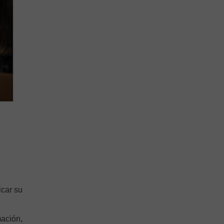
icar su
mación,