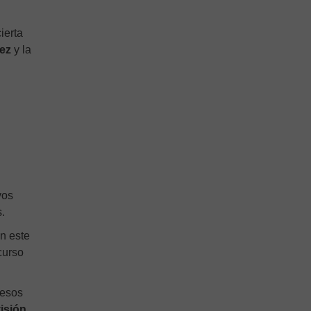
ierta
dez
y la
vos
.
En este
curso
 esos
visión,