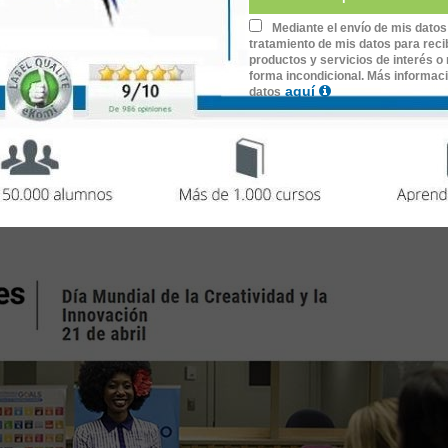
Mediante el envío de mis datos
tratamiento de mis datos para recib
productos y servicios de interés o 
idad digital ya está aquí
forma incondicional. Más informac
aquí
datos
y lo aprovechamos reuniendo algunos
consejos
y la Innovación
s prácticas permitirán reorientar tus procesos mentales hacia 