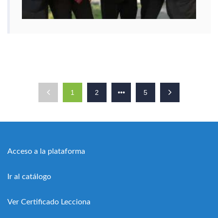
1
2
•••
5
Acceso a la plataforma
Ir al catálogo
Ver Certificado Lecciona