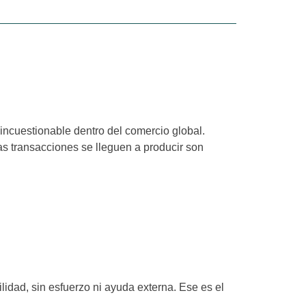
incuestionable dentro del comercio global.
as transacciones se lleguen a producir son
Claridad
. En caso de que se vuelva demasiado complicado, es
uario migre a otra web más fácil e intuitiva.
lidad, sin esfuerzo ni ayuda externa. Ese es el