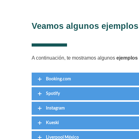
Veamos algunos ejemplos
A continuación, te mostramos algunos
ejemplos 
Booking.com
Spotify
Instagram
Kueski
Liverpool México