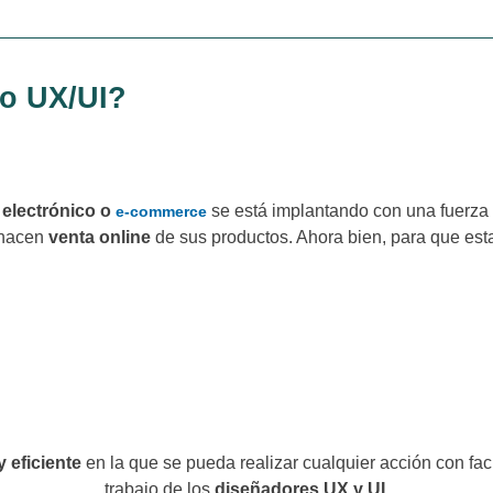
ño UX/UI?
electrónico o
se está implantando con una fuerza 
e-commerce
 hacen
venta online
de sus productos. Ahora bien, para que est
 en la que va a adquirir algo y a
Tiene que ser sencillo comprar
nales.
muy probable que el us
y eficiente
en la que se pueda realizar cualquier acción con faci
trabajo de los
diseñadores UX y UI.