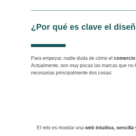
¿Por qué es clave el dise
Para empezar, nadie duda de cómo el
comercio 
Actualmente, son muy pocas las marcas que no
necesarias principalmente dos cosas:
Confianza
El consumidor ha de confiar en la
seguridad
de la web
introducir sus datos perso
El reto es mostrar una
web intuitiva, sencilla 