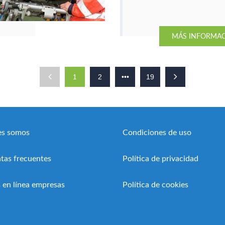
frecuentes y adquiere destre
a la hora de realizar el soport
vital básico y avanzado.
MÁS INFORMA
1
2
•••
19
es somos
Condiciones de uso
tas frecuentes
Política de privacidad
 en línea empresas
Política de cookies