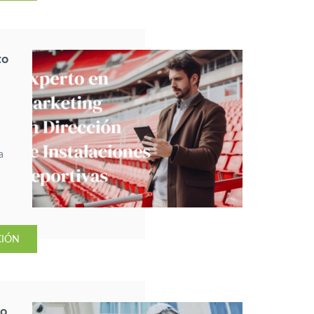
to
a
CIÓN
co