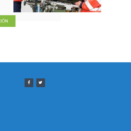
za
e
CIÓN