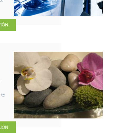
to
CIÓN
ima
e
 te
CIÓN