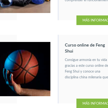
comprender el funcionamien
y cableado de vehículos
híbridos. A la vez, a dominar
protocolos de alta tensión,
MÁS INFORMA
normas de seguridad y
mantenimiento para su máx
eficiencia.
Curso online de Feng
Shui
Consigue armonía en tu vida
gracias a este curso online d
Feng Shui y conoce una
disciplina china milenaria que
ayudará a encontrar el
equilibrio.
MÁS INFORMA