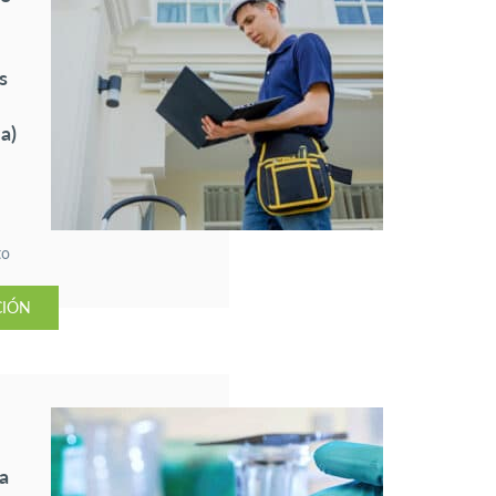
s
a)
to
CIÓN
 en
a