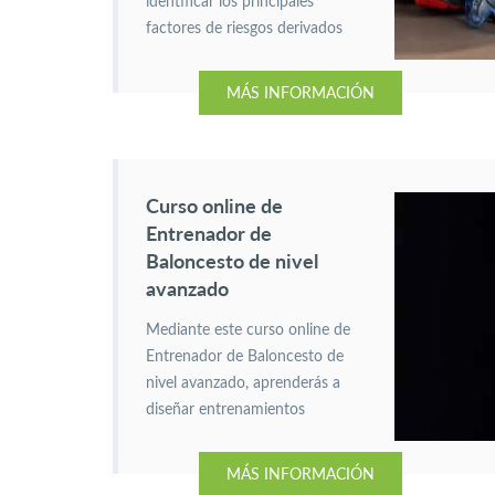
identificar los principales
factores de riesgos derivados
de la exposición a
determinados agentes físicos,
MÁS INFORMACIÓN
químicos y biológicos en los
lugares de trabajo.
Curso online de
Entrenador de
Baloncesto de nivel
avanzado
Mediante este curso online de
Entrenador de Baloncesto de
nivel avanzado, aprenderás a
diseñar entrenamientos
eficaces y dirigir equipos con
fundamentos técnicos, tácticos
MÁS INFORMACIÓN
y reglamentarios del baloncesto