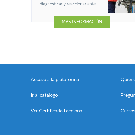
diagnosticar y reaccionar ante
una parada cardiorrespiratoria
y conocerás distintas técnicas
MÁS INFORMACIÓN
de soporte vital básico.
Acceso a la plataforma
Quién
Ir al catálogo
Pregun
Ver Certificado Lecciona
Cursos