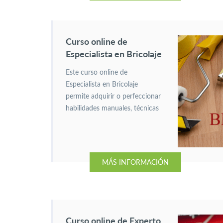
y el minibasket.
Curso online de
Especialista en Bricolaje
Este curso online de
Especialista en Bricolaje
permite adquirir o perfeccionar
habilidades manuales, técnicas
de carpintería y conocimientos
sobre el uso de herramientas.
MÁS INFORMACIÓN
Curso online de Experto