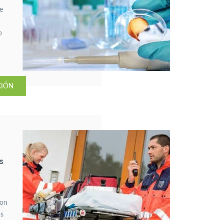
e
o
s
CIÓN
s
son
ás