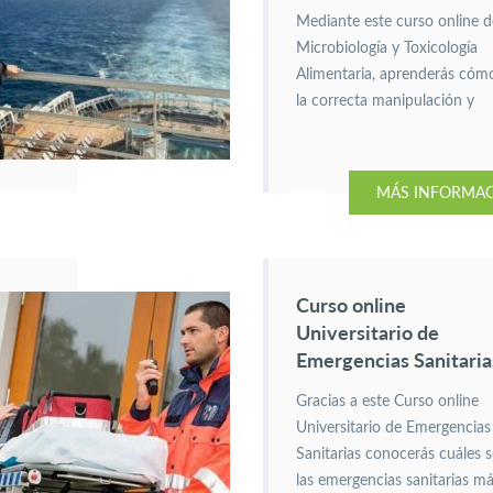
Mediante este curso online d
Microbiología y Toxicología
Alimentaria, aprenderás cóm
la correcta manipulación y
conservación de los alimento
puede evitar intoxicaciones e
infecciones.
MÁS INFORMA
Curso online
Universitario de
Emergencias Sanitaria
Gracias a este Curso online
Universitario de Emergencias
Sanitarias conocerás cuáles 
las emergencias sanitarias m